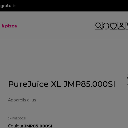
gratuits
 à pizza
PureJuice XL JMP85.000SI
Appareils à jus
JMP85.000SI
Couleur
:
JMP85.000SI