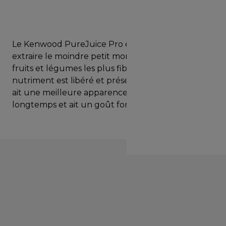
Le Kenwood PureJuice Pro est conçu pour
extraire le moindre petit morceau même des
fruits et légumes les plus fibreux ; chaque
nutriment est libéré et préservé afin que votre jus
ait une meilleure apparence, dure plus
longtemps et ait un goût formidable.