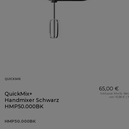
QUICKMIX
65,00 €
QuickMix+
Inklusive MwSt.-Be
von 10,38 € ( 
Handmixer Schwarz
HMP50.000BK
HMP50.000BK