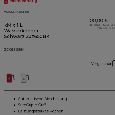
Nicht vorrätig
WASSERKOCHER
100,00 €
kMix 1 L
Inklusive MwSt.-Be
von 15,97 € ( 
Wasserkocher
Schwarz ZJX650BK
ZJX650BK
Vergleichen
Automatische Abschaltung
SureGrip™-Griff
Leistungsstarkes Kochen