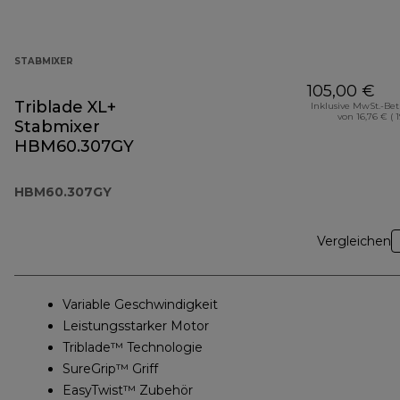
STABMIXER
105,00 €
Triblade XL+
Inklusive MwSt.-Be
von 16,76 € ( 
Stabmixer
HBM60.307GY
HBM60.307GY
Vergleichen
Variable Geschwindigkeit
Leistungsstarker Motor
Triblade™ Technologie
SureGrip™ Griff
EasyTwist™ Zubehör