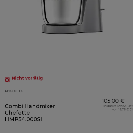
Nicht vorrätig
CHEFETTE
105,00 €
Combi Handmixer
Inklusive MwSt.-Be
von 16,76 € ( 
Chefette
HMP54.000SI