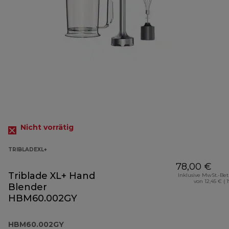
Nicht vorrätig
TRIBLADEXL+
78,00 €
Triblade XL+ Hand
Inklusive MwSt.-Be
von 12,45 € ( 
Blender
HBM60.002GY
HBM60.002GY