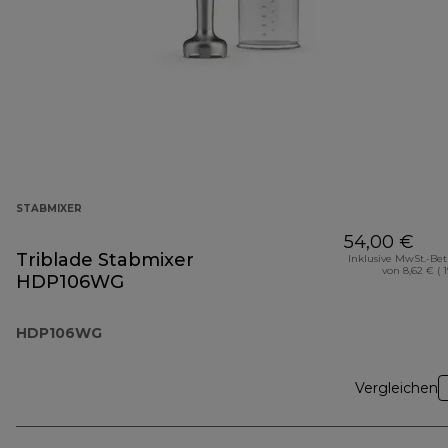
STABMIXER
54,00 €
Triblade Stabmixer
Inklusive MwSt.-Be
von 8,62 € ( 
HDP106WG
HDP106WG
Vergleichen