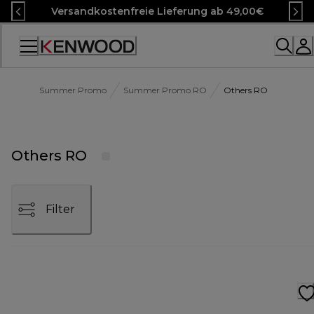
Skip
Versandkostenfreie Lieferung ab 49,00€
to
Content
Accessibility
Statement
Summer Promo
Summer Promo RO
Others RO
Others RO
Filter