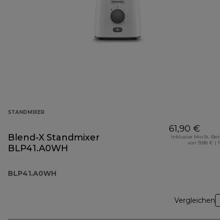
STANDMIXER
61,90 €
Blend-X Standmixer
Inklusive MwSt.-Be
von 9,88 € ( 
BLP41.A0WH
BLP41.A0WH
Vergleichen