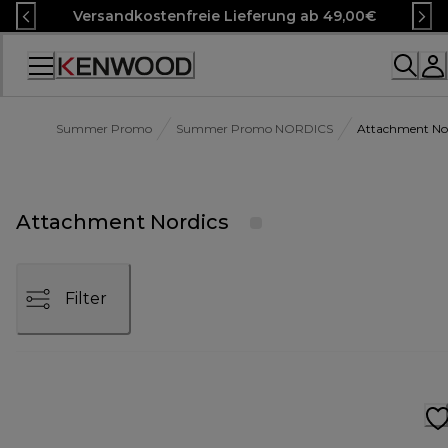
Skip
Versandkostenfreie Lieferung ab 49,00€
to
Content
Accessibility
Statement
Summer Promo
Summer Promo NORDICS
Attachment Nor
Attachment Nordics
Filter