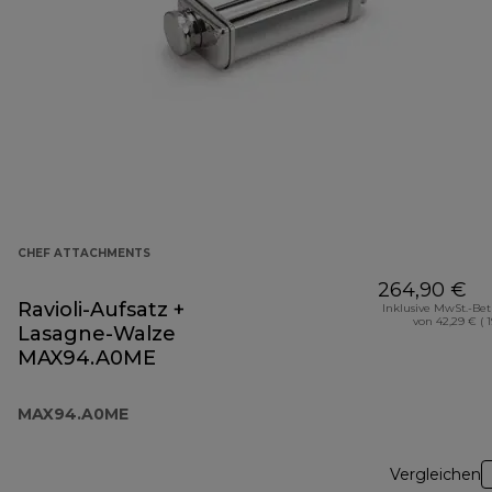
CHEF ATTACHMENTS
264,90 €
Ravioli-Aufsatz +
Inklusive MwSt.-Be
von 42,29 € ( 
Lasagne-Walze
MAX94.A0ME
MAX94.A0ME
Vergleichen