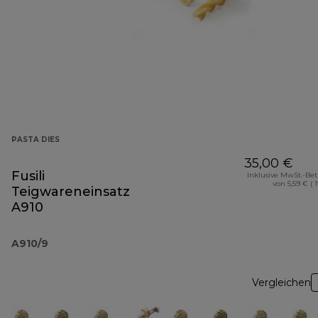
PASTA DIES
35,00 €
Fusili
Inklusive MwSt.-Be
von 5,59 € ( 
Teigwareneinsatz
A910
A910/9
Vergleichen