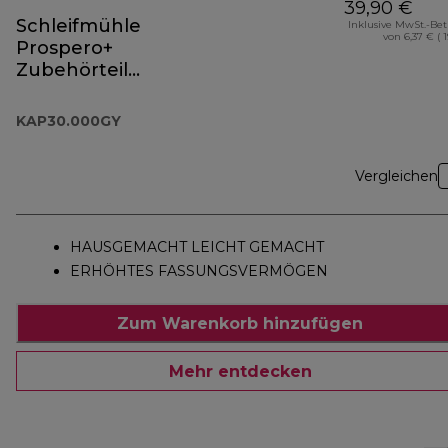
39,90 €
Schleifmühle
Inklusive MwSt.-Be
von 6,37 € ( 
Prospero+
Zubehörteil
KAP30.000GY
KAP30.000GY
Vergleichen
HAUSGEMACHT LEICHT GEMACHT
ERHÖHTES FASSUNGSVERMÖGEN
Zum Warenkorb hinzufügen
Mehr entdecken