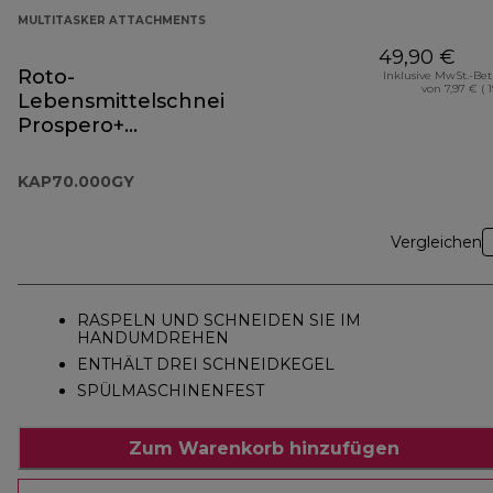
MULTITASKER ATTACHMENTS
49,90 €
Roto-
Inklusive MwSt.-Be
von 7,97 € ( 
Lebensmittelschneider
Prospero+
Zubehörteil
KAP70.000GY
KAP70.000GY
Vergleichen
RASPELN UND SCHNEIDEN SIE IM
HANDUMDREHEN
ENTHÄLT DREI SCHNEIDKEGEL
SPÜLMASCHINENFEST
Zum Warenkorb hinzufügen