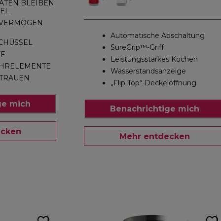
ATEN BLEIBEN
SEL
GSVERMÖGEN
Automatische Abschaltung
CHÜSSEL
SureGrip™-Griff
FF
Leistungsstarkes Kochen
ÜHRELEMENTE
Wasserstandsanzeige
RTRAUEN
„Flip Top“-Deckelöffnung
ge mich
Benachrichtige mich
ecken
Mehr entdecken