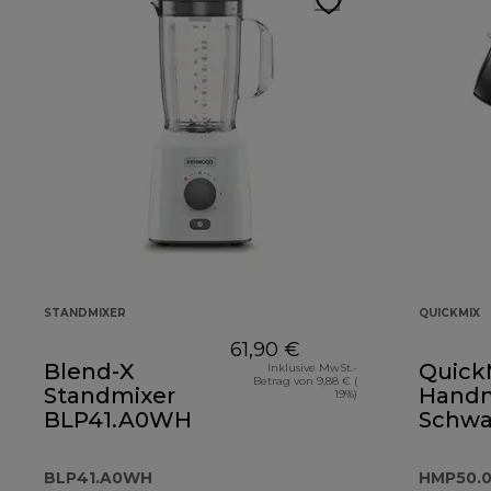
STANDMIXER
QUICKMIX
61,90 €
Blend-X
Quick
Inklusive MwSt.-
Betrag von 9,88 € (
Standmixer
Handm
19%)
BLP41.A0WH
Schwa
HMP5
BLP41.A0WH
HMP50.