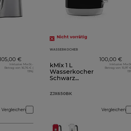
Nicht vorrätig
WASSERKOCHER
105,00 €
100,00 €
kMix 1 L
Inklusive MwSt.-
Inklusive MwSt
Betrag von 16,76 € (
Betrag von 15,97 €
Wasserkocher
19%)
19
Schwarz
ZJX650BK
ZJX650BK
Vergleichen
Vergleichen