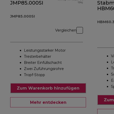
JMP85.000SI
Stabm
19%)
HBM60
JMP85.000SI
HBM60.
Vergleichen
Leistungsstarker Motor
V
Tresterbehälter
L
Breiter Einfüllschacht
T
Zwei Zuführungsrohre
S
Tropf-Stopp
E
S
Zum Warenkorb hinzufügen
Zum
Mehr entdecken