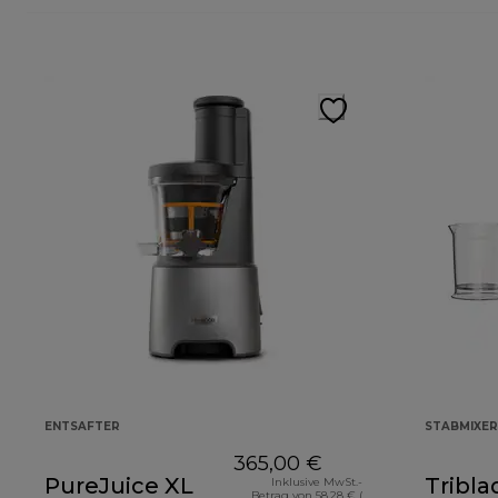
ENTSAFTER
STABMIXER
365,00 €
PureJuice XL
Tribla
Inklusive MwSt.-
Betrag von 58,28 € (