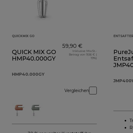
QUICKMIX GO
ENTSAFTE
59,90 €
QUICK MIX GO
PureJ
Inklusive MwSt.-
Betrag von 9,56 € (
HMP40.000GY
Entsaf
19%)
JMP4
HMP40.000GY
JMP400
Vergleichen
T
R