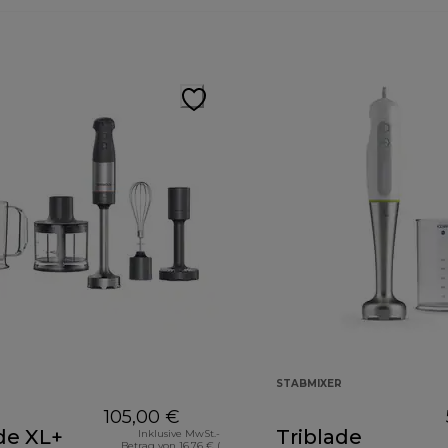
STABMIXER
105,00 €
de XL+
Triblade
Inklusive MwSt.-
Betrag von 16,76 € (