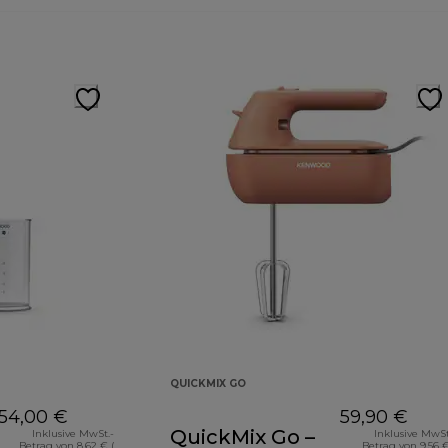
QUICKMIX GO
54,00 €
59,90 €
QuickMix Go –
Inklusive MwSt.-
Inklusive MwSt
Betrag von 8,62 € (
Betrag von 9,56 €