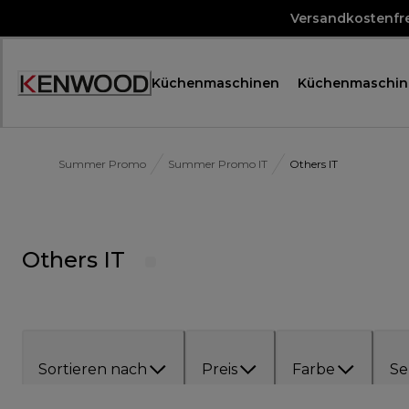
Skip
Versandkostenfre
to
Content
Küchenmaschinen
Küchenmaschin
Accessibility
Statement
Summer Promo
Summer Promo IT
Others IT
Others IT
Sortieren nach
Preis
Farbe
Se