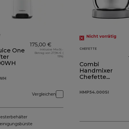
R
Nicht vorrätig
175,00 €
uice One
CHEFETTE
Inklusive MwSt.-
Betrag von 27,94 € (
ter
19%)
00WH
Combi
Handmixer
Chefette
WH
HMP54.000SI
HMP54.000SI
Vergleichen
resterbehälter
einigungsbürste