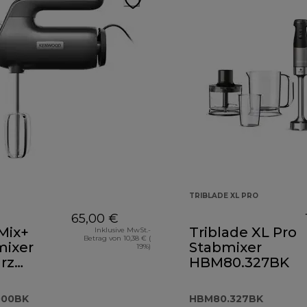
TRIBLADE XL PRO
65,00 €
Mix+
Triblade XL Pro
Inklusive MwSt.-
Betrag von 10,38 € (
ixer
Stabmixer
19%)
rz
HBM80.327BK
0.000BK
000BK
HBM80.327BK