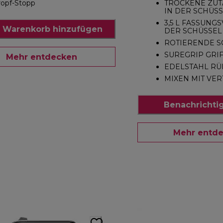
ropf-Stopp
TROCKENE ZUT
IN DER SCHÜS
3,5 L FASSUN
 Warenkorb hinzufügen
DER SCHÜSSEL
ROTIERENDE S
SUREGRIP GRI
Mehr entdecken
EDELSTAHL R
MIXEN MIT VE
Benachrichti
Mehr entd