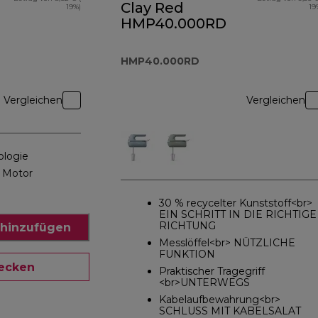
Clay Red
19%)
19
HMP40.000RD
HMP40.000RD
Vergleichen
Vergleichen
ologie
r Motor
30 % recycelter Kunststoff<br>
EIN SCHRITT IN DIE RICHTIGE
RICHTUNG
hinzufügen
Messlöffel<br> NÜTZLICHE
FUNKTION
ecken
Praktischer Tragegriff
<br>UNTERWEGS
Kabelaufbewahrung<br>
SCHLUSS MIT KABELSALAT