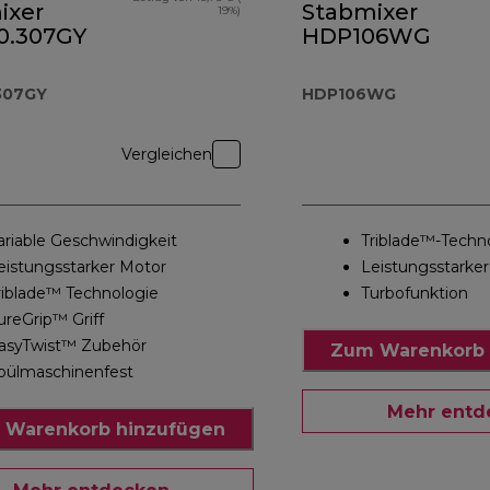
ixer
Stabmixer
19%)
.307GY
HDP106WG
307GY
HDP106WG
Vergleichen
ariable Geschwindigkeit
Triblade™-Techn
eistungsstarker Motor
Leistungsstarke
riblade™ Technologie
Turbofunktion
ureGrip™ Griff
asyTwist™ Zubehör
Zum Warenkorb 
pülmaschinenfest
Mehr entd
 Warenkorb hinzufügen