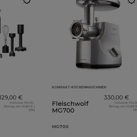
KOMPAKT-KÜCHENMASCHINEN
129,00 €
330,00 €
Fleischwolf
Inklusive MwSt.-
Inklusive MwSt
Betrag von 20,60 € (
Betrag von 52,69 €
MG700
19%)
19
MG700