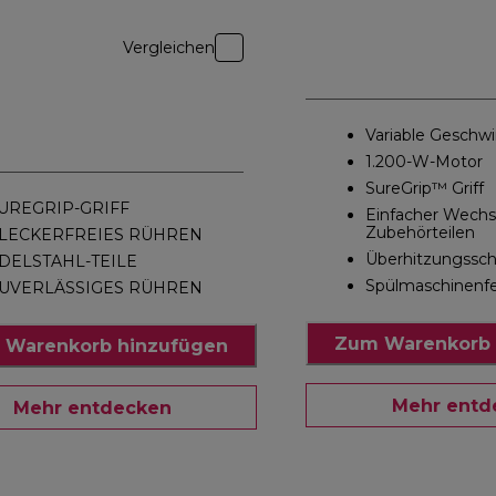
Vergleichen
Variable Geschwi
1.200-W-Motor
SureGrip™ Griff
UREGRIP-GRIFF
Einfacher Wechs
Zubehörteilen
LECKERFREIES RÜHREN
Überhitzungssc
DELSTAHL-TEILE
Spülmaschinenf
UVERLÄSSIGES RÜHREN
Zum Warenkorb 
 Warenkorb hinzufügen
Mehr entd
Mehr entdecken