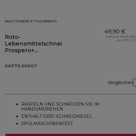
MULTITASKER ATTACHMENTS
49,90 €
Roto-
Inklusive MwSt.-Be
von 7,97 € ( 
Lebensmittelschneider
Prospero+
Zubehörteil
KAP70.000GY
KAP70.000GY
Vergleichen
RASPELN UND SCHNEIDEN SIE IM
HANDUMDREHEN
ENTHÄLT DREI SCHNEIDKEGEL
SPÜLMASCHINENFEST