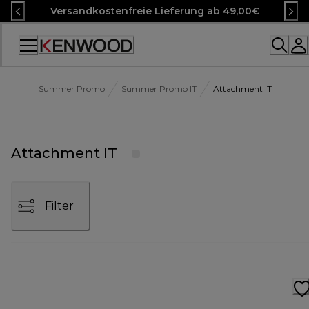
Skip
Versandkostenfreie Lieferung ab 49,00€
to
Content
Accessibility
Statement
Summer Promo
Summer Promo IT
Attachment IT
Attachment IT
Filter