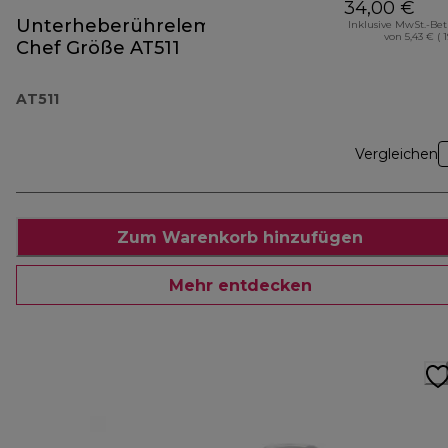
34,00 €
Unterheberührelement
Inklusive MwSt.-Be
von 5,43 € ( 
Chef Größe AT511
AT511
Vergleichen
Zum Warenkorb hinzufügen
Mehr entdecken