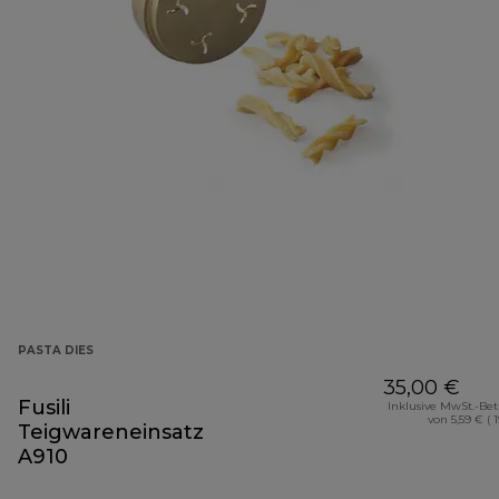
PASTA DIES
35,00 €
Fusili
Inklusive MwSt.-Be
von 5,59 € ( 
Teigwareneinsatz
A910