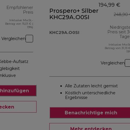
194,99 €
Empfohlener
Prospero+ Silber
Preis
248,90 
KHC29A.O0SI
Inklusive MwSt.-
Originalpreis 143,00 €
Betrag von 15,01 € (
Niedrigst
19%)
Preis seit 
KHC29A.O0SI
Tage
Vergleichen
Inklusive MwSt
Betrag von 31,13 €
19
 Kebbe-Aufsatz
Vergleichen
glebigkeit
nklusive
Alle Zutaten leicht gemixt
hinzufügen
Köstlich unterschiedliche
Ergebnisse
ecken
Benachrichtige mich
Mehr entdecken