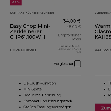
-29 %
KOMPAKT-KÜCHENMASCHINEN
BLENDING
34,00 €
Easy Chop Mini-
Wärme
48,00 €
Zerkleinerer
Glasm
Empfohlener
CHP61.100WH
KAH3
Preis
Inklusive MwSt.-
Originalpreis 4
Betrag von 5,43 € (
CHP61.100WH
KAH359
19%)
Vergleichen
Eis-Crush-Funktion
T
Mini-Spatel
E
Bequeme Bedienung
R
Kompakt und leistungsstark
Großes Fassungsvermögen
Zum