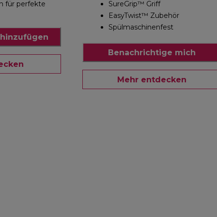
 für perfekte
SureGrip™ Griff
EasyTwist™ Zubehör
Spülmaschinenfest
hinzufügen
Benachrichtige mich
ecken
Mehr entdecken