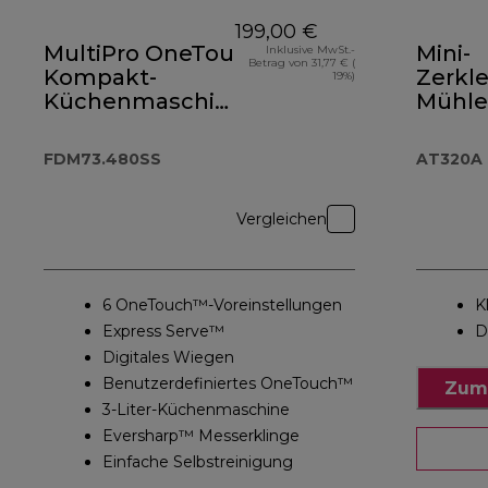
199,00 €
MultiPro OneTouch
Mini-
Inklusive MwSt.-
Betrag von 31,77 € (
Kompakt-
Zerkle
19%)
Küchenmaschine
Mühle
und Standmixer
Zubeh
FDM73.480SS
AT32
FDM73.480SS
AT320A
Vergleichen
6 OneTouch™-Voreinstellungen
K
Express Serve™
D
Digitales Wiegen
Benutzerdefiniertes OneTouch™
Zum
3-Liter-Küchenmaschine
Eversharp™ Messerklinge
Einfache Selbstreinigung