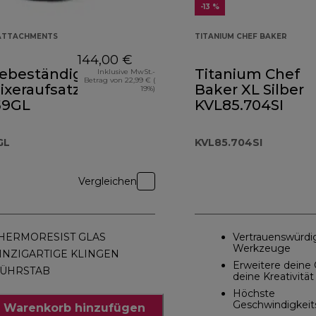
-13 %
 ATTACHMENTS
TITANIUM CHEF BAKER
144,00 €
beständiger
Titanium Chef
Inklusive MwSt.-
Betrag von 22,99 € (
ixeraufsatz
Baker XL Silber
19%)
59GL
KVL85.704SI
8,00 €
GL
KVL85.704SI
Vergleichen
HERMORESIST GLAS
Vertrauenswürdi
Werkzeuge
INZIGARTIGE KLINGEN
Erweitere deine 
ÜHRSTAB
deine Kreativität
Höchste
Geschwindigkeits
 Warenkorb hinzufügen