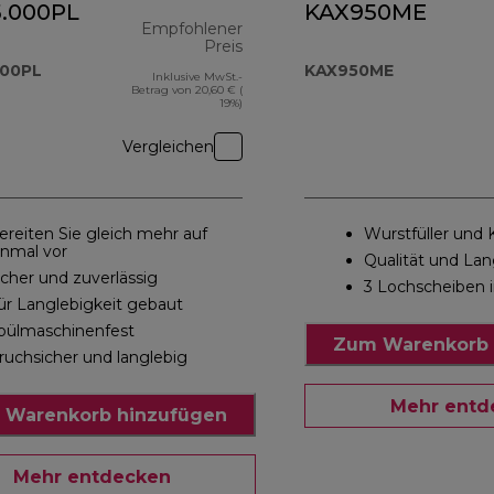
.000PL
KAX950ME
Empfohlener
Preis
000PL
KAX950ME
Inklusive MwSt.-
Originalpreis 190,00 €
Betrag von 20,60 € (
19%)
Vergleichen
ereiten Sie gleich mehr auf
Wurstfüller und
inmal vor
Qualität und Lan
icher und zuverlässig
3 Lochscheiben i
ür Langlebigkeit gebaut
pülmaschinenfest
Zum Warenkorb 
ruchsicher und langlebig
Mehr entd
 Warenkorb hinzufügen
Mehr entdecken