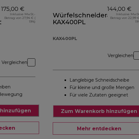
175,00 €
144,00 €
Würfelschneideraufsatz
Inklusive MwSt.-
Inklusive MwSt
Betrag von 27,94 € (
Betrag von 22,99 €
chnitzler
KAX400PL
19%)
19
KAX400PL
Vergleichen
Vergleichen
Langlebige Schneidscheibe
eiben
Für kleine und große Mengen
Bewegung
Für viele Zutaten geeignet
hinzufügen
Zum Warenkorb hinzufügen
ecken
Mehr entdecken