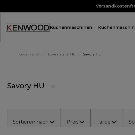
Skip
Versandkostenfre
to
Content
Küchenmaschinen
Küchenmaschin
Accessibility
Statement
Love month
Love month HU
Savory HU
Savory HU
Sortieren nach
Preis
Farbe
Se