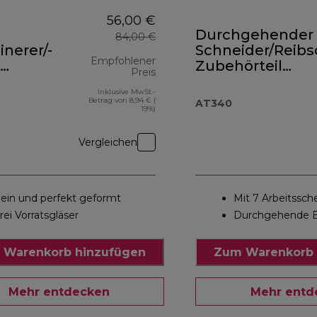
56,00 €
Durchgehender
84,00 €
inerer/-
Schneider/Reibs
Empfohlener
Zubehörteil
Preis
örteil
AT340
Inklusive MwSt.-
0A
Originalpreis 84,00 €
Betrag von 8,94 € (
AT340
19%)
Vergleichen
lein und perfekt geformt
Mit 7 Arbeitssch
rei Vorratsgläser
Durchgehende 
 Warenkorb hinzufügen
Zum Warenkorb 
Mehr entdecken
Mehr entd