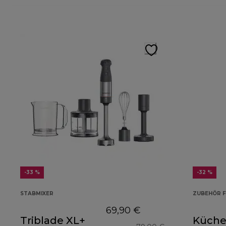
-33 %
-32 %
STABMIXER
ZUBEHÖR F
69,90 €
Triblade XL+
Küche