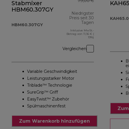
79,00 €
Stabmixer
KAH65
HBM60.307GY
Niedrigster
Preis seit 30
KAH65.
Tagen
HBM60.307GY
Inklusive MwSt.-
Betrag von 11,16 € (
19%)
Vergleichen
B
e
Variable Geschwindigkeit
S
Leistungsstarker Motor
F
Triblade™ Technologie
S
SureGrip™ Griff
B
EasyTwist™ Zubehör
Spülmaschinenfest
Zum
Zum Warenkorb hinzufügen