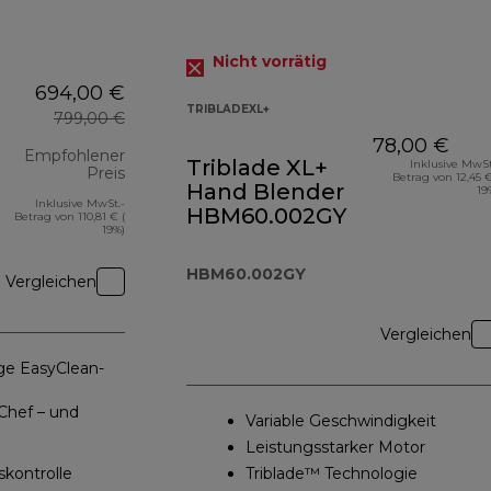
Nicht vorrätig
694,00 €
TRIBLADEXL+
799,00 €
78,00 €
Empfohlener
Triblade XL+
Inklusive MwSt
Preis
Betrag von 12,45 €
Hand Blender
19
Inklusive MwSt.-
Originalpreis 799,00 €
HBM60.002GY
Betrag von 110,81 € (
19%)
HBM60.002GY
Vergleichen
Vergleichen
ge EasyClean-
Chef – und
Variable Geschwindigkeit
Leistungsstarker Motor
kontrolle
Triblade™ Technologie