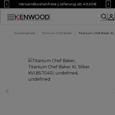
Skip
Versandkostenfreie Lieferung ab 49,00€
to
Content
Accessibility
Statement
Küchengeräte
Titanium Chef Baker
Titanium Chef Baker XL 