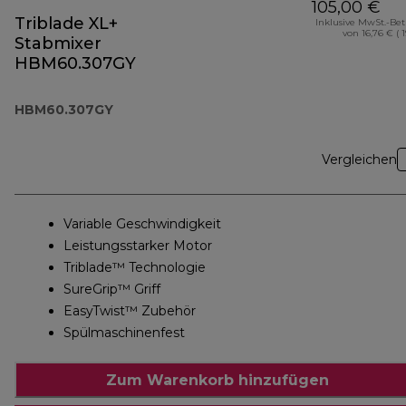
105,00 €
Triblade XL+
Inklusive MwSt.-Be
von 16,76 € ( 
Stabmixer
HBM60.307GY
HBM60.307GY
Vergleichen
Variable Geschwindigkeit
Leistungsstarker Motor
Triblade™ Technologie
SureGrip™ Griff
EasyTwist™ Zubehör
Spülmaschinenfest
Zum Warenkorb hinzufügen