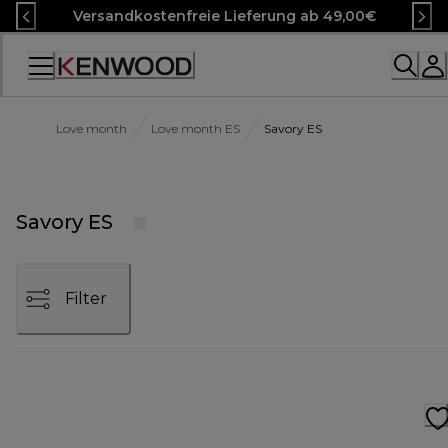
Skip
Versandkostenfreie Lieferung ab 49,00€
to
Content
Accessibility
Statement
Love month
Love month ES
Savory ES
Savory ES
Filter