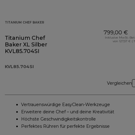
TITANIUM CHEF BAKER
799,00 €
Titanium Chef
Inklusive MwSt.-Be
von 127,57 € ( 
Baker XL Silber
KVL85.704SI
KVL85.704SI
Vergleichen
Vertrauenswürdige EasyClean-Werkzeuge
Erweitere deine Chef – und deine Kreativität
Höchste Geschwindigkeitskontrolle
Perfektes Rühren für perfekte Ergebnisse