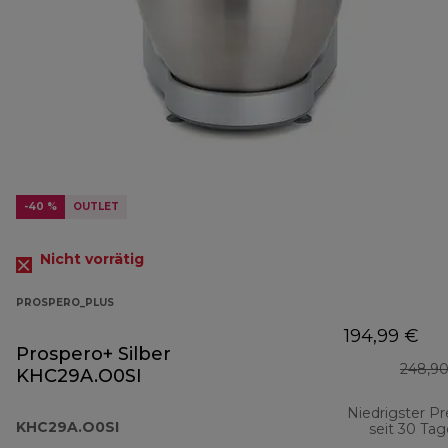
-40 %
OUTLET
Nicht vorrätig
PROSPERO_PLUS
194,99 €
Prospero+ Silber
248,90
KHC29A.O0SI
Niedrigster Pr
KHC29A.O0SI
seit 30 Ta