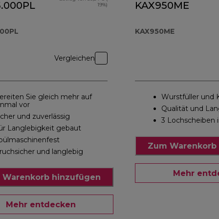
.000PL
KAX950ME
19%)
000PL
KAX950ME
Vergleichen
ereiten Sie gleich mehr auf
Wurstfüller und
inmal vor
Qualität und Lan
icher und zuverlässig
3 Lochscheiben i
ür Langlebigkeit gebaut
pülmaschinenfest
Zum Warenkorb 
ruchsicher und langlebig
Mehr entd
 Warenkorb hinzufügen
Mehr entdecken