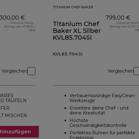
TITANIUM CHEF BAKER
300,00 €
799,00 €
Titanium Chef
Inklusive MwSt.-
Inklusive MwSt
Betrag von 47,90 € (
Betrag von 127,57 €
Baker XL Silber
19%)
19
KVL85.704SI
KVL85.704SI
Vergleichen
Vergleichen
LBARES
Vertrauenswürdige EasyClean-
D TÄUFELN
Werkzeuge
RFER
Erweitere deine Chef – und
deine Kreativität
T MISCHEN
Höchste
Geschwindigkeitskontrolle
hinzufügen
Perfektes Rühren für perfekte
Ergebnisse