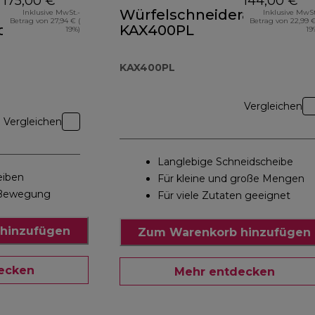
175,00 €
144,00 €
Würfelschneideraufsatz
Inklusive MwSt.-
Inklusive MwSt
Betrag von 27,94 € (
Betrag von 22,99 €
chnitzler
KAX400PL
19%)
19
KAX400PL
Vergleichen
Vergleichen
Langlebige Schneidscheibe
eiben
Für kleine und große Mengen
Bewegung
Für viele Zutaten geeignet
hinzufügen
Zum Warenkorb hinzufügen
ecken
Mehr entdecken