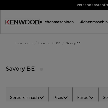
Skip
Versandkostenfre
to
Content
Küchenmaschinen
Küchenmaschin
Accessibility
Statement
Love month
Love month BE
Savory BE
Savory BE
Sortieren nach
Preis
Farbe
Se