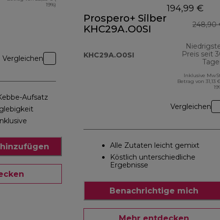
19%)
194,99 €
Prospero+ Silber
248,90 
KHC29A.O0SI
Niedrigst
Preis seit 
KHC29A.O0SI
Vergleichen
Tage
Inklusive MwSt
Betrag von 31,13 €
19
 Kebbe-Aufsatz
Vergleichen
glebigkeit
nklusive
Alle Zutaten leicht gemixt
hinzufügen
Köstlich unterschiedliche
Ergebnisse
ecken
Benachrichtige mich
Mehr entdecken