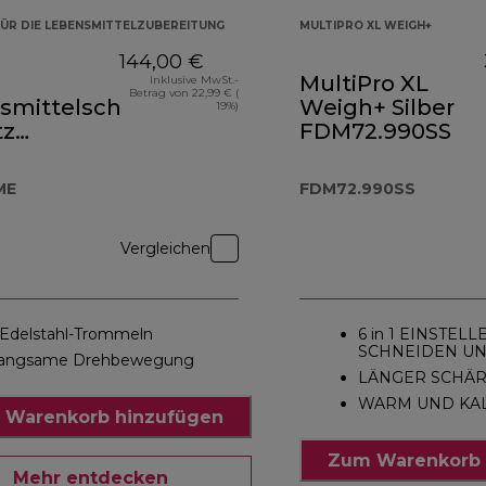
ÜR DIE LEBENSMITTELZUBEREITUNG
MULTIPRO XL WEIGH+
144,00 €
MultiPro XL
Inklusive MwSt.-
Betrag von 22,99 € (
smittelschneider-
Weigh+ Silber
19%)
tz
FDM72.990SS
43ME
ME
FDM72.990SS
Vergleichen
 Edelstahl-Trommeln
6 in 1 EINSTEL
SCHNEIDEN UN
angsame Drehbewegung
LÄNGER SCHÄ
WARM UND KAL
 Warenkorb hinzufügen
Zum Warenkorb 
Mehr entdecken