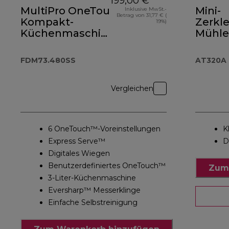
199,00 €
MultiPro OneTouch
Mini-
Inklusive MwSt.-
Betrag von 31,77 € (
Kompakt-
Zerkle
19%)
Küchenmaschine
Mühle
und Standmixer
Zubeh
FDM73.480SS
AT32
FDM73.480SS
AT320A
Vergleichen
6 OneTouch™-Voreinstellungen
K
Express Serve™
D
Digitales Wiegen
Benutzerdefiniertes OneTouch™
Zum
3-Liter-Küchenmaschine
Eversharp™ Messerklinge
Einfache Selbstreinigung