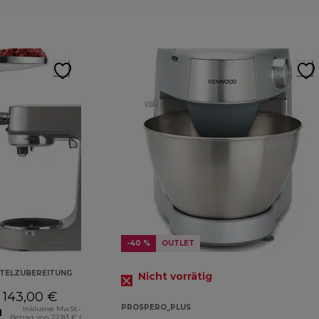
-40 %
OUTLET
TTELZUBEREITUNG
Nicht vorrätig
143,00 €
atz
PROSPERO_PLUS
Inklusive MwSt.-
Betrag von 22,83 € (