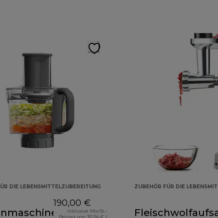
ÜR DIE LEBENSMITTELZUBEREITUNG
ZUBEHÖR FÜR DIE LEBENSMI
190,00 €
nmaschinenaufsatz
Fleischwolfaufs
Inklusive MwSt.-
Betrag von 30,34 € (