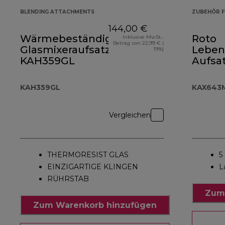
BLENDING ATTACHMENTS
ZUBEHÖR F
144,00 €
Wärmebeständiger
Roto
Inklusive MwSt.-
Betrag von 22,99 € (
Glasmixeraufsatz
Leben
19%)
KAH359GL
Aufsa
KAX6
KAH359GL
KAX643
Vergleichen
THERMORESIST GLAS
5
EINZIGARTIGE KLINGEN
L
RÜHRSTAB
Zum
Zum Warenkorb hinzufügen