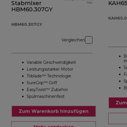
Stabmixer
KAH65
19%)
HBM60.307GY
KAH65.
HBM60.307GY
Vergleichen
B
e
Variable Geschwindigkeit
S
Leistungsstarker Motor
F
Triblade™ Technologie
S
SureGrip™ Griff
B
EasyTwist™ Zubehör
Spülmaschinenfest
Zum
Zum Warenkorb hinzufügen