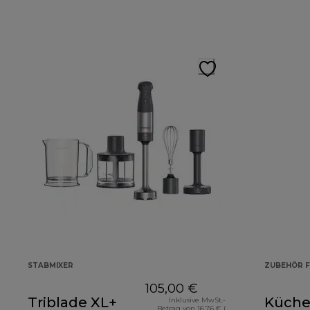
STABMIXER
ZUBEHÖR F
105,00 €
Triblade XL+
Küche
Inklusive MwSt.-
Betrag von 16,76 € (