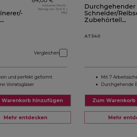
84,00 €
Durchgehender
Inklusive MwSt.-
Betrag von 13,41 € (
inerer/-
Schneider/Reibs
19%)
Zubehörteil
örteil
AT340
0A
AT340
Vergleichen
lein und perfekt geformt
Mit 7 Arbeitssch
rei Vorratsgläser
Durchgehende 
 Warenkorb hinzufügen
Zum Warenkorb 
Mehr entdecken
Mehr entd