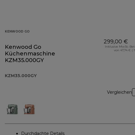
KENWOOD GO
299,00 €
Kenwood Go
Inklusive MwSt.-Be
von 47,74 € ( 
Küchenmaschine
KZM35.000GY
KZM35.000GY
Vergleichen
Durchdachte Details