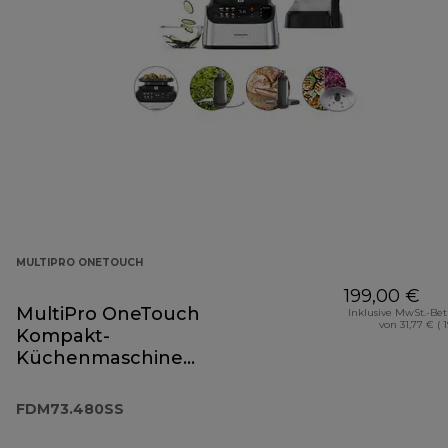
MULTIPRO ONETOUCH
199,00 €
MultiPro OneTouch
Inklusive MwSt.-Be
von 31,77 € ( 
Kompakt-
Küchenmaschine
und Standmixer
FDM73.480SS
FDM73.480SS