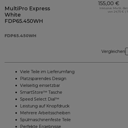
155,00 €
MultiPro Express
Inklusive MwSt.-Be
von 24,75 € ( 
White
FDP65.450WH
FDP65.450WH
Vergleichen
Viele Teile im Lieferumfang
Platzsparendes Design
Vielseitig einsetzbar
SmartStore™ Tasche
Speed Select Dial™
Leistung auf Knopfdruck
Mehrere Arbeitsscheiben
Spülmaschinenfeste Teile
Perfekte Ergebnisse