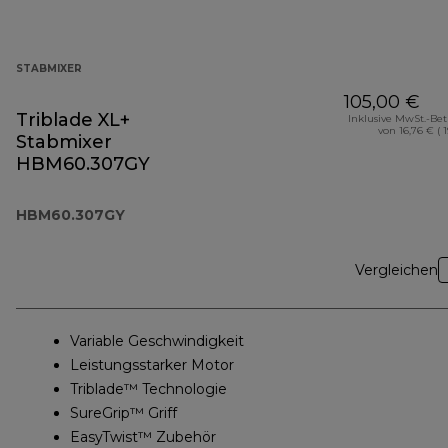
STABMIXER
105,00 €
Triblade XL+
Inklusive MwSt.-Be
von 16,76 € ( 
Stabmixer
HBM60.307GY
HBM60.307GY
Vergleichen
Variable Geschwindigkeit
Leistungsstarker Motor
Triblade™ Technologie
SureGrip™ Griff
EasyTwist™ Zubehör