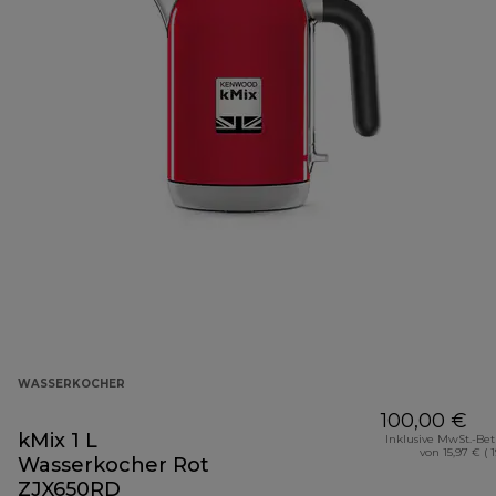
WASSERKOCHER
100,00 €
kMix 1 L
Inklusive MwSt.-Be
von 15,97 € ( 
Wasserkocher Rot
ZJX650RD