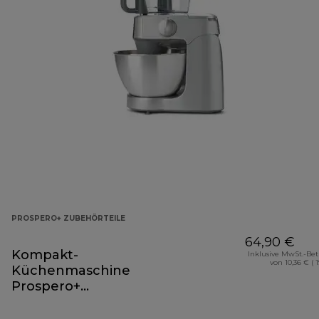
PROSPERO+ ZUBEHÖRTEILE
64,90 €
Kompakt-
Inklusive MwSt.-Be
von 10,36 € ( 
Küchenmaschine
Prospero+
Zubehörteil
KAP40.000GY