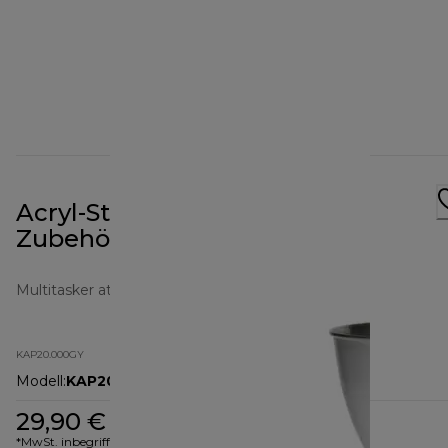
Acryl-Standmixer Prospero+
Zubehörteil KAP20.000GY
Multitasker attachments
KAP20.000GY
Modell
:
KAP20.000GY
29,90 €
*MwSt. inbegriffen