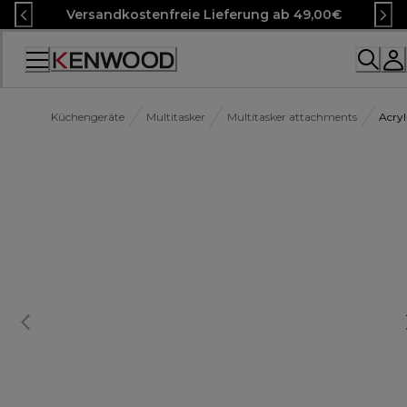
Skip
Versandkostenfreie Lieferung ab 49,00€
to
Content
Accessibility
Statement
Küchengeräte
Multitasker
Multitasker attachments
Acry