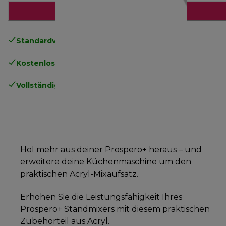
Zum Warenkorb hinzufügen
Standardversand kostenlos
ab 49€
Kostenlose Rücksendungen
.
Vollständige Herstellergarantie
.
Hol mehr aus deiner Prospero+ heraus – und
erweitere deine Küchenmaschine um den
praktischen Acryl-Mixaufsatz.
Erhöhen Sie die Leistungsfähigkeit Ihres
Prospero+ Standmixers mit diesem praktischen
Zubehörteil aus Acryl.