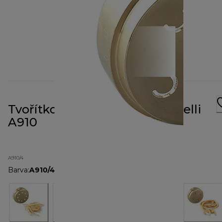
Tvořítko na těstoviny Spaccatelli
A910
A910/4
Barva
:
A910/4