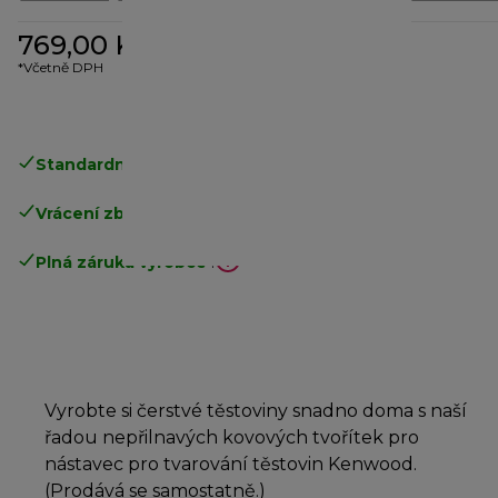
769,00 Kč
*Včetně DPH
Standardní doručení zdarma
nad 1200 Kč
Vrácení zboží zdarma
.
Plná záruka výrobce
.
Vyrobte si čerstvé těstoviny snadno doma s naší
řadou nepřilnavých kovových tvořítek pro
nástavec pro tvarování těstovin Kenwood.
(Prodává se samostatně.)