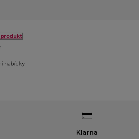
j produkt
m
ní nabídky
Klarna