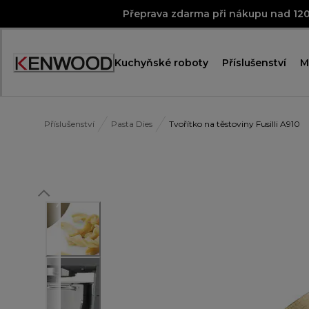
Skip
Přeprava zdarma při nákupu nad 12
to
Content
Kuchyňské roboty
Příslušenství
M
Accessibility
Statement
Příslušenství
Pasta Dies
Tvořítko na těstoviny Fusilli A910