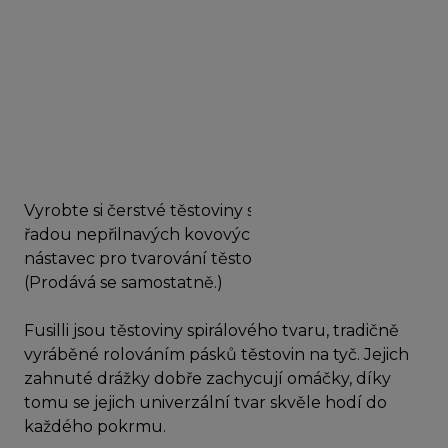
Vyrobte si čerstvé těstoviny snadno doma s naší
řadou nepřilnavých kovových tvořítek pro
nástavec pro tvarování těstovin Kenwood AT910.
(Prodává se samostatně.)
Fusilli jsou těstoviny spirálového tvaru, tradičně
vyráběné rolováním pásků těstovin na tyč. Jejich
zahnuté drážky dobře zachycují omáčky, díky
tomu se jejich univerzální tvar skvěle hodí do
každého pokrmu.