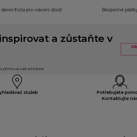
 denní lhůta pro vrácení zboží
Bezpečné platb
inspirovat a zůstaňte v
PŘ
 přímo ve vaší schránce.
yhledávač služeb
Potřebujete pom
Kontaktujte ná