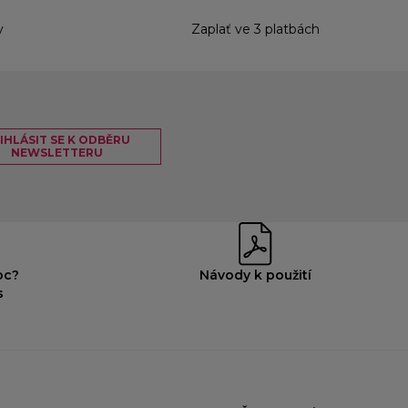
y
Zaplať ve 3 platbách
IHLÁSIT SE K ODBĚRU
NEWSLETTERU
oc?
Návody k použití
s