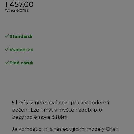
1 457,00 Kč
*Včetně DPH
Standardní doručení zdarma
nad 1200 Kč
Vrácení zboží zdarma
.
Plná záruka výrobce
.
5 l mísa z nerezové oceli pro každodenní
pečení. Lze ji mýt v myčce nádobí pro
bezproblémové čištění.
Je kompatibilní s následujícími modely Chef: