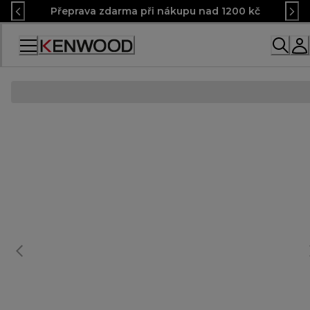
Skip
Přeprava zdarma při nákupu nad 1200 kč
to
Content
Accessibility
Statement