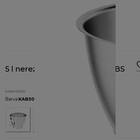
5 l nerezová mísa KAB50.000BS
KAB50.000BS
Barva
:
KAB50.000BS