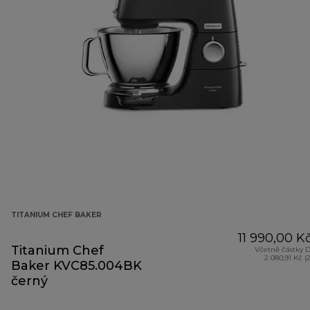
TITANIUM CHEF BAKER
11 990,00 K
Titanium Chef
Včetně částky 
2 080,91 Kč (
Baker KVC85.004BK
černý