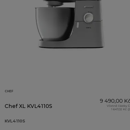
CHEF
9 490,00 K
Chef XL KVL4110S
Včetně částky 
1 647,02 Kč (
KVL4110S