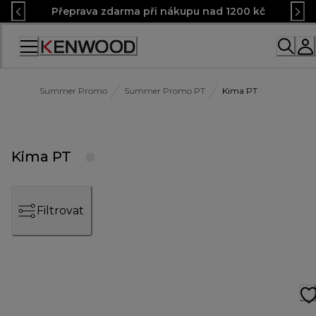
Skip
Přeprava zdarma při nákupu nad 1200 kč
to
Content
Accessibility
Statement
Summer Promo
Summer Promo PT
Kima PT
Kima PT
Filtrovat