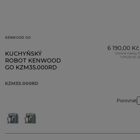
KENWOOD GO
6 190,00 Kč
KUCHYŇSKÝ
Včetně částky 
1 074,30 Kč (
ROBOT KENWOOD
GO KZM35.000RD
KZM35.000RD
Porovnat