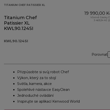
TITANIUM CHEF PATISSIER XL
19 990,00 K
Titanium Chef
Včetně částky 
3 469,34 Kč (
Patissier XL
KWL90.124SI
KWL90.124SI
Porovnat
Přizpůsobte si svůj robot Chef
Výkon, který za to stojí
Světla, kamera, akce
Spolehlivé nástavce EasyClean
Jednoduché ovládání
Inspirujte se aplikací Kenwood World