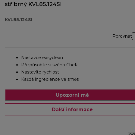
stříbrný KVL85.124SI
KVL85.124SI
Porovnat
Nástavce easyclean
Přizpůsobte si svého Chefa
Nastavíte rychlost
Každá ingredience ve směsi
Upozorni mě
Další informace