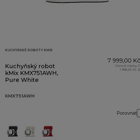
KUCHYŇSKÉ ROBOTY KMIX
7 999,00 K
Kuchyňský robot
Včetně částky 
1 388,26 Kč (
kMix KMX751AWH,
Pure White
KMX751AWH
Porovnat