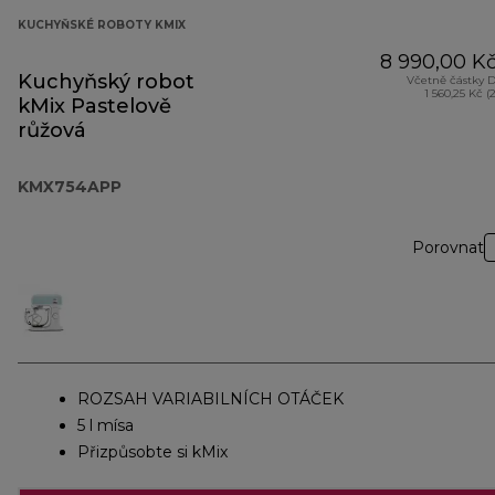
KUCHYŇSKÉ ROBOTY KMIX
8 990,00 K
Kuchyňský robot
Včetně částky 
1 560,25 Kč (
kMix Pastelově
růžová
KMX754APP
Porovnat
ROZSAH VARIABILNÍCH OTÁČEK
5 l mísa
Přizpůsobte si kMix