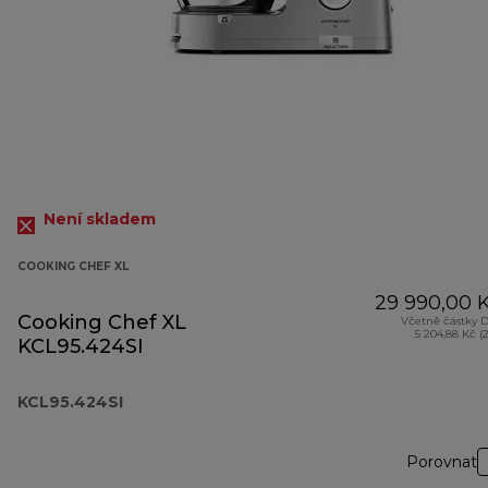
Není skladem
COOKING CHEF XL
29 990,00 
Cooking Chef XL
Včetně částky 
5 204,88 Kč (
KCL95.424SI
KCL95.424SI
Porovnat