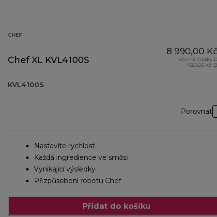
CHEF
8 990,00 K
Chef XL KVL4100S
Včetně částky 
1 560,25 Kč (
KVL4100S
Porovnat
Nastavíte rychlost
Každá ingredience ve směsi
Vynikající výsledky
Přizpůsobení robotu Chef
Přidat do košíku