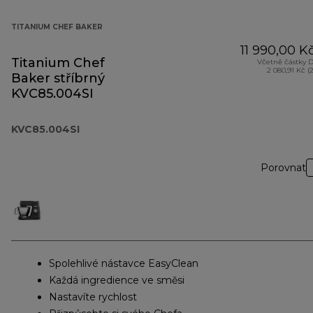
TITANIUM CHEF BAKER
11 990,00 K
Titanium Chef
Včetně částky 
2 080,91 Kč (
Baker stříbrný
KVC85.004SI
KVC85.004SI
Porovnat
Spolehlivé nástavce EasyClean
Každá ingredience ve směsi
Nastavíte rychlost