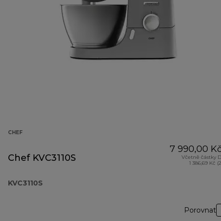
CHEF
7 990,00 K
Chef KVC3110S
Včetně částky 
1 386,69 Kč (
KVC3110S
Porovnat