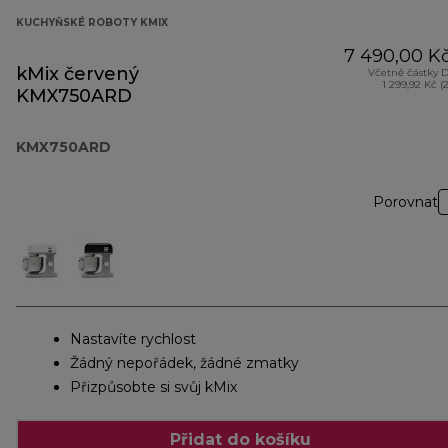
KUCHYŇSKÉ ROBOTY KMIX
7 490,00 K
kMix červený
Včetně částky 
1 299,92 Kč (
KMX750ARD
KMX750ARD
Porovnat
Nastavíte rychlost
Žádný nepořádek, žádné zmatky
Přizpůsobte si svůj kMix
Přidat do košíku