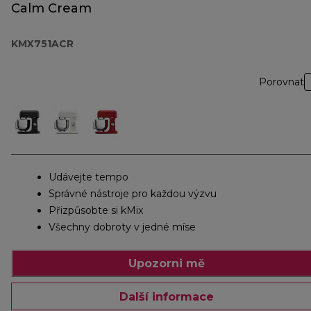
Calm Cream
KMX751ACR
Porovnat
Udávejte tempo
Správné nástroje pro každou výzvu
Přizpůsobte si kMix
Všechny dobroty v jedné míse
Upozorni mě
Další informace