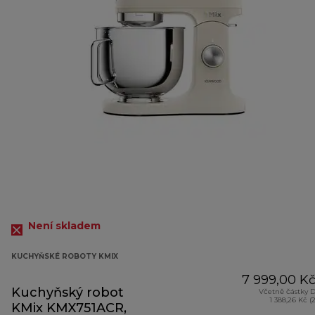
Není skladem
KUCHYŇSKÉ ROBOTY KMIX
7 999,00 K
Kuchyňský robot
Včetně částky 
1 388,26 Kč (
KMix KMX751ACR,