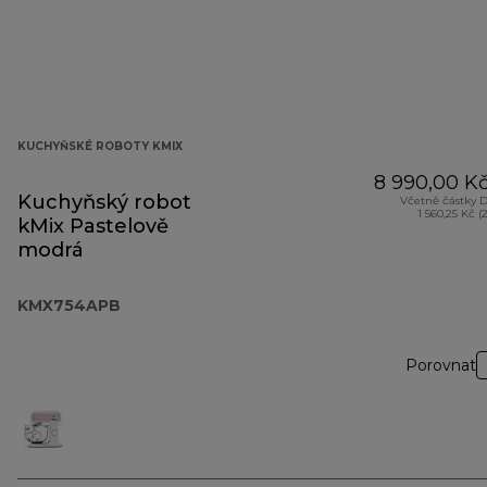
KUCHYŇSKÉ ROBOTY KMIX
8 990,00 K
Kuchyňský robot
Včetně částky 
1 560,25 Kč (
kMix Pastelově
modrá
KMX754APB
Porovnat