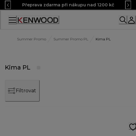
Skip
Přeprava zdarma při nákupu nad 1200 kč
to
Content
Accessibility
Statement
Summer Promo
Summer Promo PL
Kima PL
Kima PL
Filtrovat