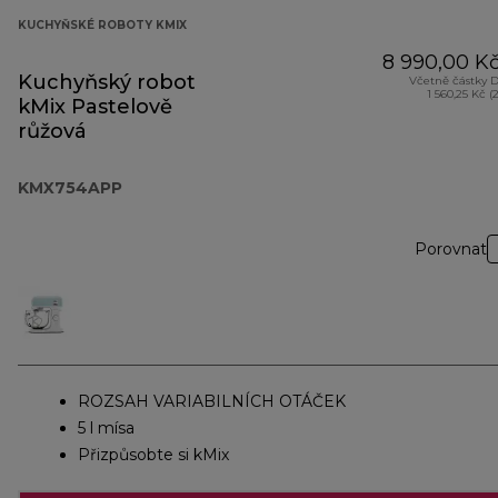
KUCHYŇSKÉ ROBOTY KMIX
8 990,00 K
Kuchyňský robot
Včetně částky 
1 560,25 Kč (
kMix Pastelově
růžová
KMX754APP
Porovnat
ROZSAH VARIABILNÍCH OTÁČEK
5 l mísa
Přizpůsobte si kMix