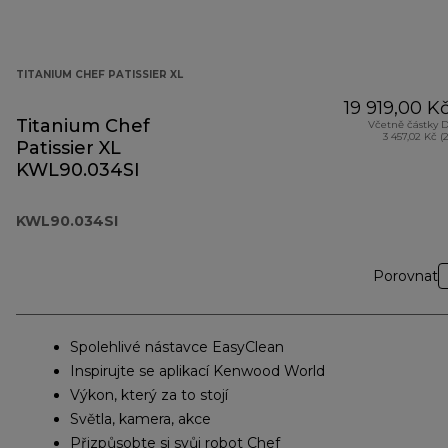
TITANIUM CHEF PATISSIER XL
19 919,00 K
Titanium Chef
Včetně částky 
3 457,02 Kč (
Patissier XL
KWL90.034SI
KWL90.034SI
Porovnat
Spolehlivé nástavce EasyClean
Inspirujte se aplikací Kenwood World
Výkon, který za to stojí
Světla, kamera, akce
Přizpůsobte si svůj robot Chef