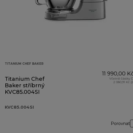
TITANIUM CHEF BAKER
11 990,00 K
Titanium Chef
Včetně částky 
2 080,91 Kč (
Baker stříbrný
KVC85.004SI
KVC85.004SI
Porovnat