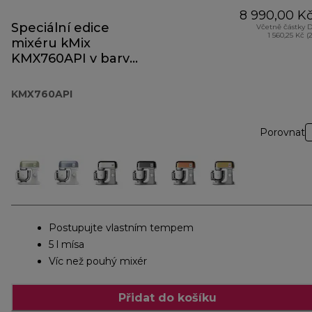
8 990,00 K
Speciální edice
Včetně částky 
1 560,25 Kč (
mixéru kMix
KMX760API v barvě
Apricot Pink
KMX760API
Porovnat
Postupujte vlastním tempem
5 l mísa
Víc než pouhý mixér
Přidat do košíku