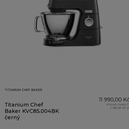
TITANIUM CHEF BAKER
11 990,00 K
Titanium Chef
Včetně částky 
2 080,91 Kč (
Baker KVC85.004BK
černý