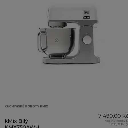
KUCHYŇSKÉ ROBOTY KMIX
7 490,00 K
kMix Bílý
Včetně částky 
1 299,92 Kč (
KMX750AWH