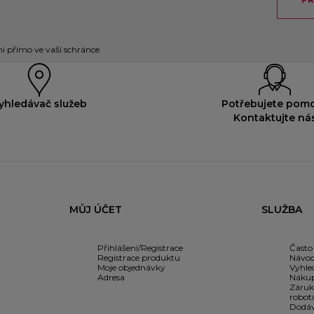
 přímo ve vaší schránce.
yhledávač služeb
Potřebujete pom
Kontaktujte ná
MŮJ ÚČET
SLUŽBA
Přihlášení/Registrace
Často
Registrace produktu
Návod
Moje objednávky
Vyhle
Adresa
Nákup
Záruk
robot
Dodáv