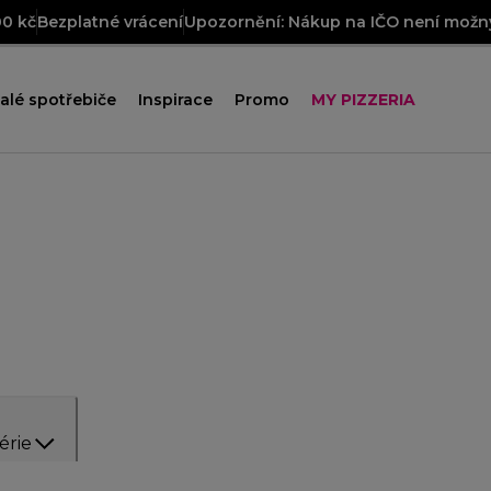
00 kč
Bezplatné vrácení
Upozornění: Nákup na IČO není možný
alé spotřebiče
Inspirace
Promo
MY PIZZERIA
érie