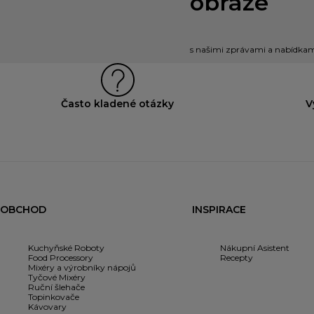
obraze
s našimi zprávami a nabídkami
Často kladené otázky
V
OBCHOD
INSPIRACE
Kuchyňské Roboty
Nákupní Asistent
Food Processory
Recepty
Mixéry a výrobníky nápojů
Tyčové Mixéry
Ruční šlehače
Topinkovače
Kávovary