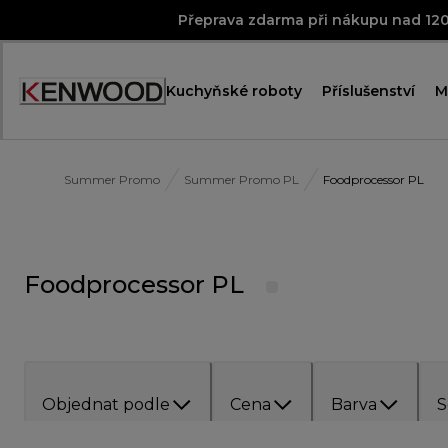
Skip
Přeprava zdarma při nákupu nad 12
to
Content
Kuchyňské roboty
Příslušenství
M
Accessibility
Statement
Summer Promo
Summer Promo PL
Foodprocessor PL
Foodprocessor PL
Objednat podle
Cena
Barva
S