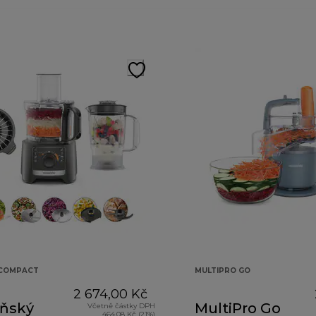
 COMPACT
MULTIPRO GO
2 674,00 Kč
ňský
MultiPro Go
Včetně částky DPH
464,08 Kč (21%)