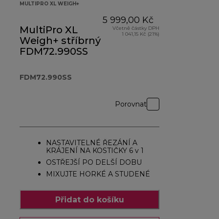
MULTIPRO XL WEIGH+
5 999,00 Kč
MultiPro XL
Včetně částky DPH
1 041,15 Kč (21%)
Weigh+ stříbrný
FDM72.990SS
FDM72.990SS
Porovnat
NASTAVITELNÉ ŘEZÁNÍ A
KRÁJENÍ NA KOSTIČKY 6 v 1
OSTŘEJŠÍ PO DELŠÍ DOBU
MIXUJTE HORKÉ A STUDENÉ
Přidat do košíku