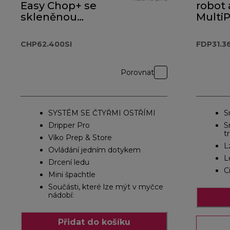
Easy Chop+ se
robot 
skleněnou
MultiP
mísou
Comp
CHP62.400SI
FDP31
CHP62.400SI
FDP31.3
Porovnat
SYSTÉM SE ČTYŘMI OSTŘÍMI
S
Dripper Pro
S
t
Víko Prep & Store
L
Ovládání jedním dotykem
L
Drcení ledu
C
Mini špachtle
Součásti, které lze mýt v myčce
nádobí:
Přidat do košíku