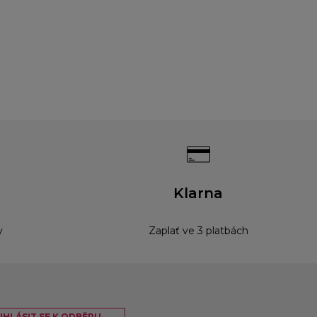
Klarna
y
Zaplať ve 3 platbách
IHLÁSIT SE K ODBĚRU