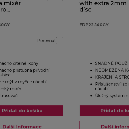
a mixér
with extra 2mm
ro
disc
act
.360GY
60GY
FDP22.140GY
Porovnat
nadno čitelné ikony
SNADNÉ POUŽI
nadno přístupná přívodní
NEOMEZENÁ KA
rubice
KRÁJENÍ A ST
ze mýt v myčce nádobí
Příslušenství lz
ehký mixér
nádobí
itrusovač
Úložný systém n
Přidat do košíku
Přidat do k
Další informace
Další info