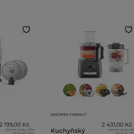
MULTIPRO COMPACT
2 199,00 Kč
2 431,00 Kč
Kuchyňský
Včetně částky DPH
Včetně částky D
381,64 Kč (21%)
421,91 Kč (21