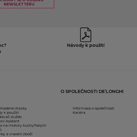
NEWSLETTERU
oc?
Návody k použití
s
O SPOLEČNOSTI DE’LONGHI
 kladené otázky
Informace o společnosti
y k použití
Kariéra
dávač služeb
ní Asistent
a na motory kuchyňských
ů
ky a vracení zboží