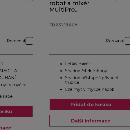
robot a mixér
MultiPro
Compact
FDP31.170GY
FDP31.170GY
Porovnat
Porovnat
TÍ
Lehký mixér
PACITA
Snadno čitelné ikony
ROUHÁNÍ
Snadno přístupná přívodní
trubice
e mýt v myčce
Lze mýt v myčce nádobí
a kabel
Přidat do košíku
ošíku
Další informace
rmace