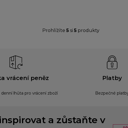
Prohlížíte
5
si
5
produkty
a vrácení peněz
Platby
 denní lhůta pro vrácení zboží
Bezpečné platb
inspirovat a zůstaňte v
PŘ