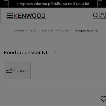
Skip
Přeprava zdarma při nákupu nad 1200 kč
to
Content
Accessibility
Statement
Summer Promo
Summer Promo NL
Foodprocessor NL
Foodprocessor NL
Filtrovat