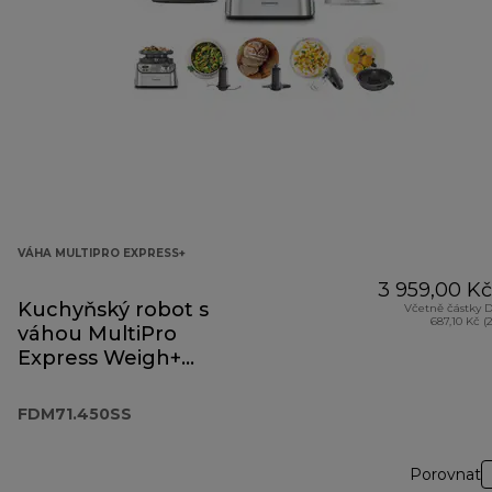
VÁHA MULTIPRO EXPRESS+
3 959,00 Kč
Kuchyňský robot s
Včetně částky 
687,10 Kč (
váhou MultiPro
Express Weigh+
FDM71.450SS
FDM71.450SS
Porovnat