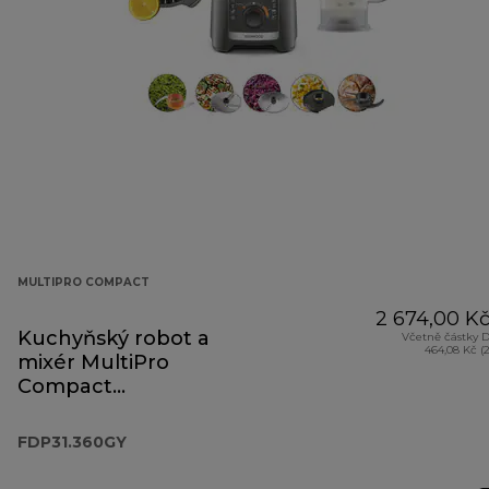
MULTIPRO COMPACT
2 674,00 K
Kuchyňský robot a
Včetně částky 
464,08 Kč (
mixér MultiPro
Compact
FDP31.360GY
FDP31.360GY