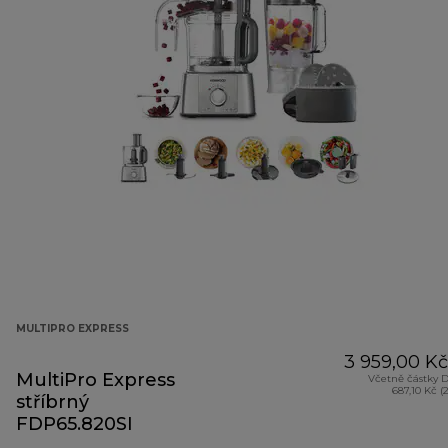
MULTIPRO EXPRESS
3 959,00 Kč
MultiPro Express
Včetně částky 
687,10 Kč (
stříbrný
FDP65.820SI