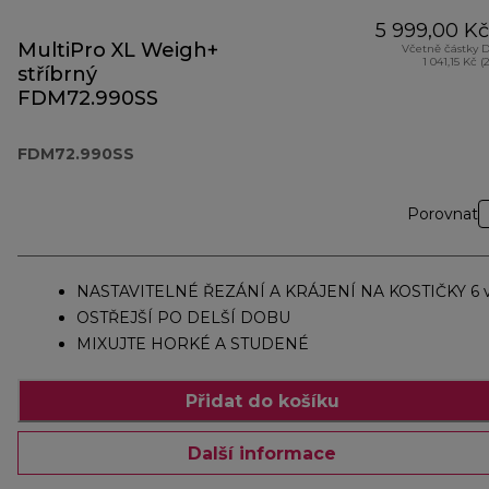
5 999,00 Kč
MultiPro XL Weigh+
Včetně částky 
1 041,15 Kč (
stříbrný
FDM72.990SS
FDM72.990SS
Porovnat
NASTAVITELNÉ ŘEZÁNÍ A KRÁJENÍ NA KOSTIČKY 6 v
OSTŘEJŠÍ PO DELŠÍ DOBU
MIXUJTE HORKÉ A STUDENÉ
Přidat do košíku
Další informace