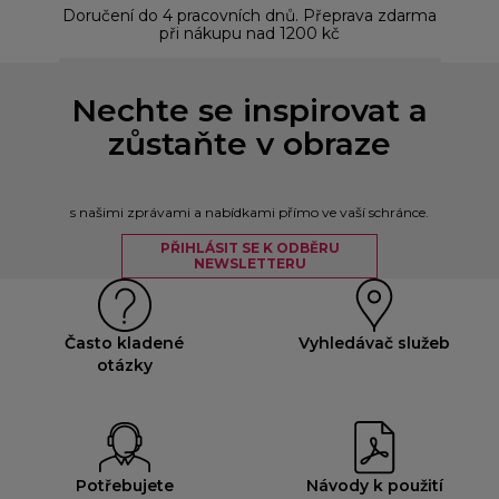
Doručení do 4 pracovních dnů. Přeprava zdarma
Bez
při nákupu nad 1200 kč
Nechte se inspirovat a
zůstaňte v obraze
s našimi zprávami a nabídkami přímo ve vaší schránce.
PŘIHLÁSIT SE K ODBĚRU
NEWSLETTERU
Často kladené
Vyhledávač služeb
otázky
Potřebujete
Návody k použití