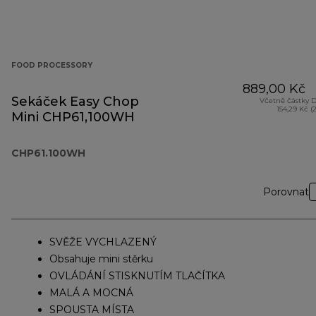
FOOD PROCESSORY
889,00 Kč
Sekáček Easy Chop
Včetně částky 
154,29 Kč (
Mini CHP61,100WH
CHP61.100WH
Porovnat
SVĚŽE VYCHLAZENÝ
Obsahuje mini stěrku
OVLÁDÁNÍ STISKNUTÍM TLAČÍTKA
MALÁ A MOCNÁ
SPOUSTA MÍSTA