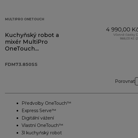
MULTIPRO ONETOUCH
4 990,00 K
Kuchyňský robot a
Včetně částky 
866,03 Kč (
mixér MultiPro
OneTouch
FDM73.850SS
FDM73.850SS
Porovnat
Předvolby OneTouch™
Express Serve™
Digitální vážení
Vlastní OneTouch™
3l kuchyňský robot