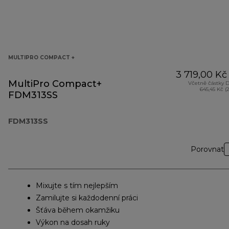
MULTIPRO COMPACT +
3 719,00 Kč
MultiPro Compact+
Včetně částky 
645,45 Kč (
FDM313SS
FDM313SS
Porovnat
Mixujte s tím nejlepším
Zamilujte si každodenní práci
Šťáva během okamžiku
Výkon na dosah ruky