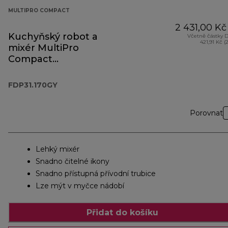
MULTIPRO COMPACT
2 431,00 Kč
Kuchyňský robot a
Včetně částky 
421,91 Kč (
mixér MultiPro
Compact
FDP31.170GY
FDP31.170GY
Porovnat
Lehký mixér
Snadno čitelné ikony
Snadno přístupná přívodní trubice
Lze mýt v myčce nádobí
Přidat do košíku