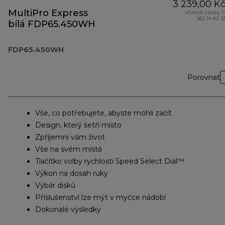
3 239,00 K
MultiPro Express
Včetně částky 
562,14 Kč (
bílá FDP65.450WH
FDP65.450WH
Porovnat
Vše, co potřebujete, abyste mohli začít
Design, který šetří místo
Zpříjemní vám život
Vše na svém místě
Tlačítko volby rychlosti Speed Select Dial™
Výkon na dosah ruky
Výběr disků
Příslušenství lze mýt v myčce nádobí
Dokonalé výsledky