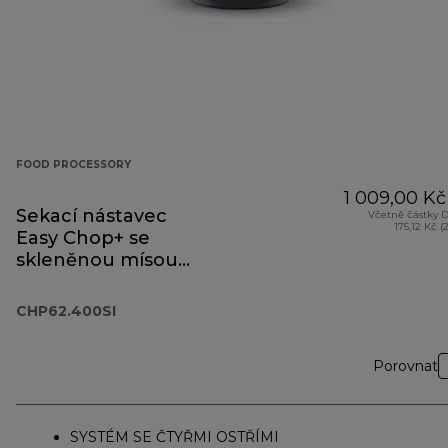
FOOD PROCESSORY
1 009,00 Kč
Sekací nástavec
Včetně částky 
175,12 Kč (
Easy Chop+ se
skleněnou mísou
CHP62.400SI
CHP62.400SI
Porovnat
SYSTÉM SE ČTYŘMI OSTŘÍMI