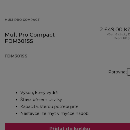
MULTIPRO COMPACT
2 649,00 K
MultiPro Compact
Včetně částky 
459,74 Kč (
FDM301SS
FDM301SS
Porovnat
Výkon, který vydrží
Šťáva během chvilky
Kapacita, kterou potřebujete
Nástavce lze mýt v myčce nádobí
Přidat do košíku