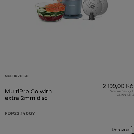
MULTIPRO GO
2 199,00 Kč
MultiPro Go with
Včetně částky 
381,64 Kč (
extra 2mm disc
FDP22.140GY
Porovnat