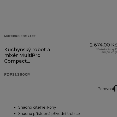
MULTIPRO COMPACT
2 674,00 K
Kuchyňský robot a
Včetně částky 
464,08 Kč (
mixér MultiPro
Compact
FDP31.360GY
FDP31.360GY
Porovnat
Snadno čitelné ikony
Snadno přístupná přívodní trubice