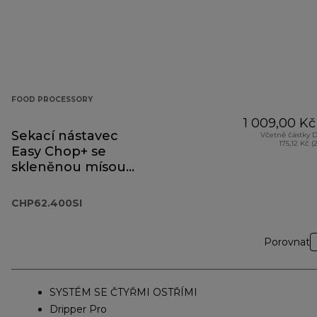
FOOD PROCESSORY
1 009,00 Kč
Sekací nástavec
Včetně částky 
175,12 Kč (
Easy Chop+ se
skleněnou mísou
CHP62.400SI
CHP62.400SI
Porovnat
SYSTÉM SE ČTYŘMI OSTŘÍMI
Dripper Pro