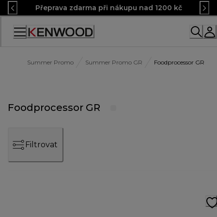
Skip
Přeprava zdarma při nákupu nad 1200 kč
to
Content
Accessibility
Statement
Summer Promo
Summer Promo GR
Foodprocessor GR
Foodprocessor GR
Filtrovat