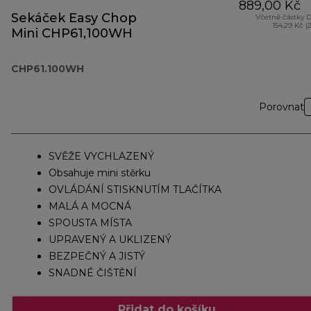
889,00 Kč
Sekáček Easy Chop
Včetně částky 
154,29 Kč (
Mini CHP61,100WH
CHP61.100WH
Porovnat
SVĚŽE VYCHLAZENÝ
Obsahuje mini stěrku
OVLÁDÁNÍ STISKNUTÍM TLAČÍTKA
MALÁ A MOCNÁ
SPOUSTA MÍSTA
UPRAVENÝ A UKLIZENÝ
BEZPEČNÝ A JISTÝ
SNADNÉ ČIŠTĚNÍ
Přidat do košíku