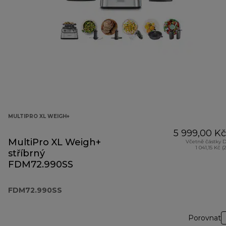
MULTIPRO XL WEIGH+
5 999,00 Kč
MultiPro XL Weigh+
Včetně částky 
1 041,15 Kč (
stříbrný
FDM72.990SS
FDM72.990SS
Porovnat