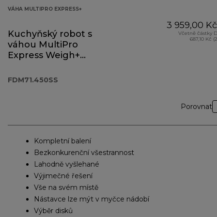
VÁHA MULTIPRO EXPRESS+
3 959,00 Kč
Kuchyňský robot s
Včetně částky 
687,10 Kč (
váhou MultiPro
Express Weigh+
FDM71.450SS
FDM71.450SS
Porovnat
Kompletní balení
Bezkonkurenční všestrannost
Lahodně vyšlehané
Výjimečné řešení
Vše na svém místě
Nástavce lze mýt v myčce nádobí
Výběr disků