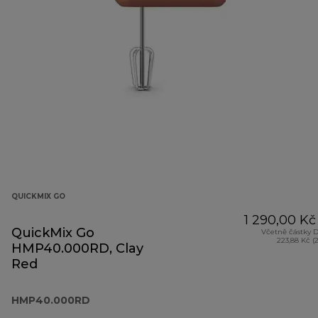
QUICKMIX GO
1 290,00 Kč
QuickMix Go
Včetně částky 
223,88 Kč (
HMP40.000RD, Clay
Red
HMP40.000RD