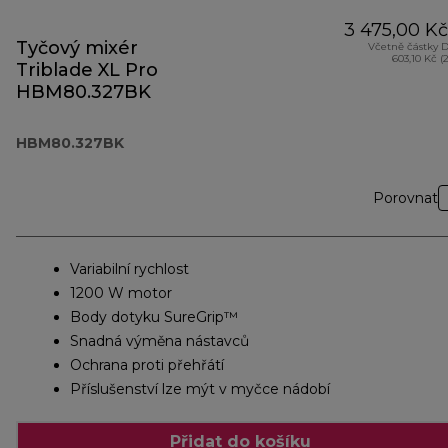
3 475,00 Kč
Tyčový mixér
Včetně částky 
603,10 Kč (
Triblade XL Pro
HBM80.327BK
HBM80.327BK
Porovnat
Variabilní rychlost
1200 W motor
Body dotyku SureGrip™
Snadná výměna nástavců
Ochrana proti přehřátí
Příslušenství lze mýt v myčce nádobí
Přidat do košíku