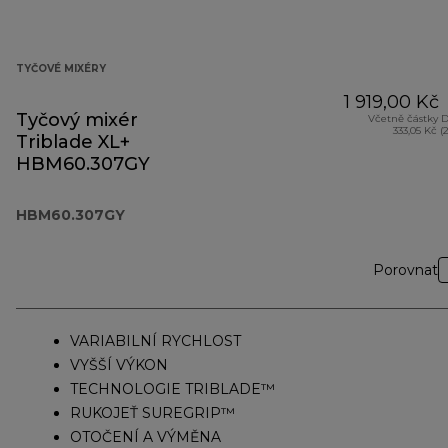
TYČOVÉ MIXÉRY
1 919,00 Kč
Tyčový mixér
Včetně částky 
333,05 Kč (
Triblade XL+
HBM60.307GY
HBM60.307GY
Porovnat
VARIABILNÍ RYCHLOST
VYŠŠÍ VÝKON
TECHNOLOGIE TRIBLADE™
RUKOJEŤ SUREGRIP™
OTOČENÍ A VÝMĚNA