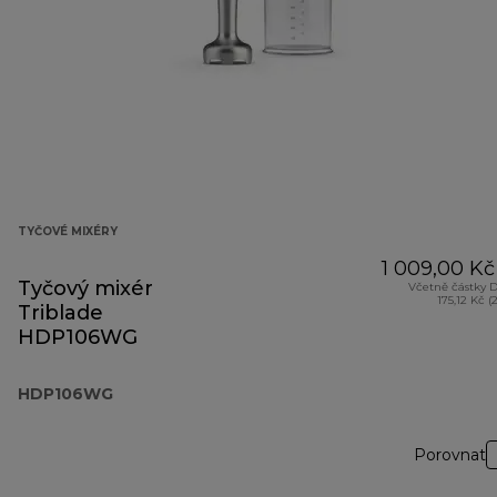
TYČOVÉ MIXÉRY
1 009,00 Kč
Tyčový mixér
Včetně částky 
175,12 Kč (
Triblade
HDP106WG
HDP106WG
Porovnat