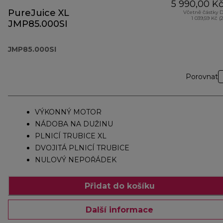
5 990,00 K
PureJuice XL
Včetně částky 
1 039,59 Kč (
JMP85.000SI
JMP85.000SI
Porovnat
VÝKONNÝ MOTOR
NÁDOBA NA DUŽINU
PLNICÍ TRUBICE XL
DVOJITÁ PLNICÍ TRUBICE
NULOVÝ NEPOŘÁDEK
Přidat do košíku
Další informace