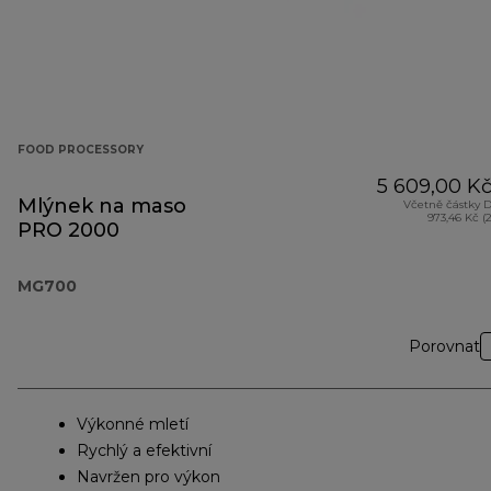
FOOD PROCESSORY
5 609,00 K
Mlýnek na maso
Včetně částky 
973,46 Kč (
PRO 2000
MG700
Porovnat
Výkonné mletí
Rychlý a efektivní
Navržen pro výkon