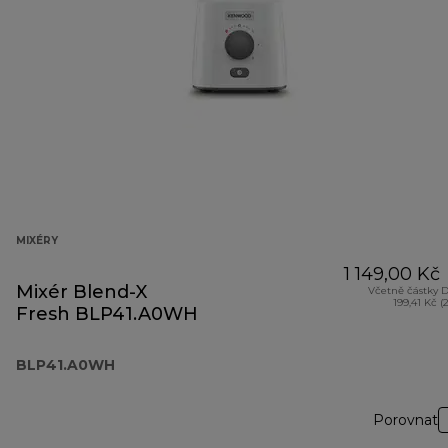
MIXÉRY
1 149,00 Kč
Mixér Blend-X
Včetně částky 
199,41 Kč (
Fresh BLP41.A0WH
BLP41.A0WH
Porovnat