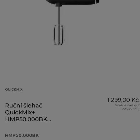
QUICKMIX
1 299,00 Kč
Ruční šlehač
Včetně částky 
225,45 Kč (
QuickMix+
HMP50.000BK
černý
HMP50.000BK