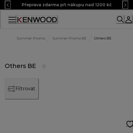
Skip
Přeprava zdarma při nákupu nad 1200 kč
to
Content
Accessibility
Statement
Summer Promo
Summer Promo BE
Others BE
Others BE
Filtrovat