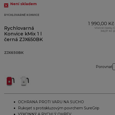
Není skladem
RYCHLOVARNÉ KONVICE
1 990,00 Kč
Rychlovarná
Včetně částky 
345,37 Kč (
Konvice kMix 1 l
černá ZJX650BK
ZJX650BK
Porovnat
OCHRANA PROTI VARU NA SUCHO
Rukojeť s protiskluzovým povrchem SureGrip
VÝKONNÝ A RYCHLÝ OHŘEV