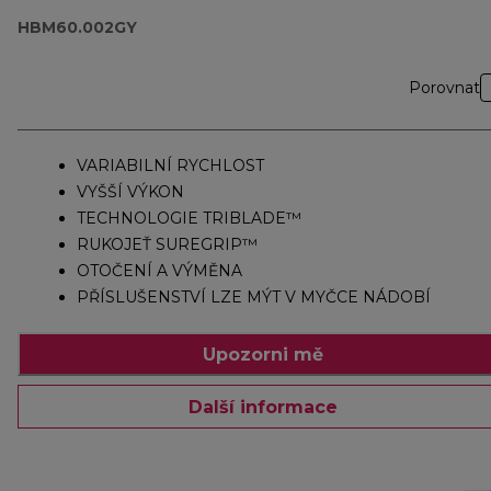
HBM60.002GY
Porovnat
VARIABILNÍ RYCHLOST
VYŠŠÍ VÝKON
TECHNOLOGIE TRIBLADE™
RUKOJEŤ SUREGRIP™
OTOČENÍ A VÝMĚNA
PŘÍSLUŠENSTVÍ LZE MÝT V MYČCE NÁDOBÍ
Upozorni mě
Další informace