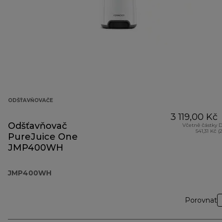
ODŠŤAVŇOVAČE
3 119,00 Kč
Odšťavňovač
Včetně částky 
541,31 Kč (
PureJuice One
JMP400WH
JMP400WH
Porovnat