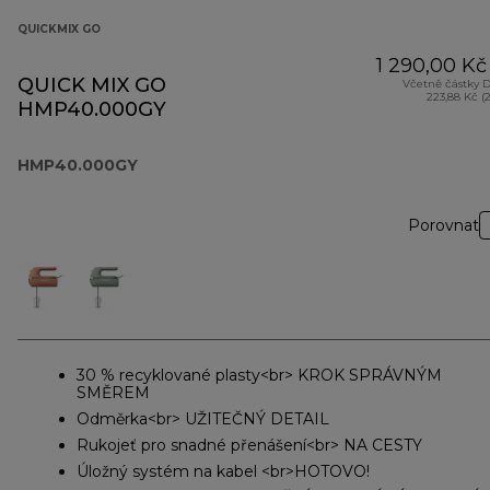
QUICKMIX GO
1 290,00 Kč
QUICK MIX GO
Včetně částky 
223,88 Kč (
HMP40.000GY
HMP40.000GY
Porovnat
30 % recyklované plasty<br> KROK SPRÁVNÝM
SMĚREM
Odměrka<br> UŽITEČNÝ DETAIL
Rukojeť pro snadné přenášení<br> NA CESTY
Úložný systém na kabel <br>HOTOVO!