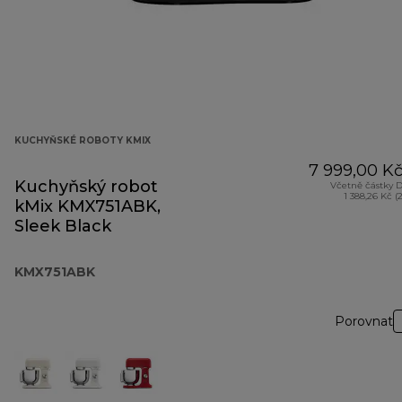
KUCHYŇSKÉ ROBOTY KMIX
7 999,00 K
Kuchyňský robot
Včetně částky 
1 388,26 Kč (
kMix KMX751ABK,
Sleek Black
KMX751ABK
Porovnat