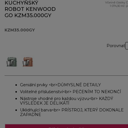
KUCHYŇSKÝ
Včetně částky 
1 074,30 Kč (
ROBOT KENWOOD
GO KZM35.000GY
KZM35.000GY
Porovnat
Geniální prvky <br>DŮMYSLNÉ DETAILY
Volitelné příslušenství<br> PEČENÍM TO NEKONČÍ
Nástroje vhodné pro každou výzvu<br> KAŽDÝ
VÝSLEDEK JE DELIKÁTÍ
Uklidňující barva<br> PŘÍSTROJ, KTERÝ DOKONALE
ZAPADNE