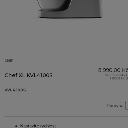
CHEF
8 990,00 K
Chef XL KVL4100S
Včetně částky 
1 560,25 Kč (
KVL4100S
Porovnat
Nastavíte rychlost