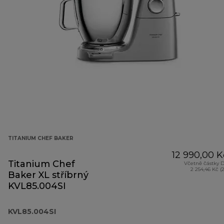
TITANIUM CHEF BAKER
12 990,00 K
Titanium Chef
Včetně částky 
2 254,46 Kč (
Baker XL stříbrný
KVL85.004SI
KVL85.004SI