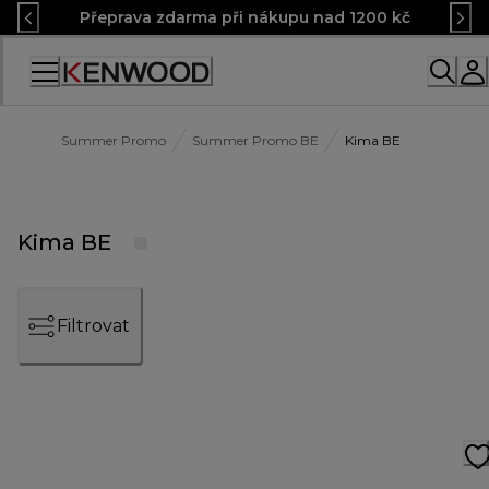
Skip
Přeprava zdarma při nákupu nad 1200 kč
to
Content
Accessibility
Statement
Summer Promo
Summer Promo BE
Kima BE
Kima BE
Filtrovat