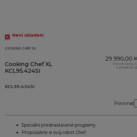
Není skladem
COOKING CHEF XL
29 990,00 
Cooking Chef XL
Včetně částky 
5 204,88 Kč (
KCL95.424SI
KCL95.424SI
Porovnat
Speciální přednastavené programy
Přizpůsobte si svůj robot Chef