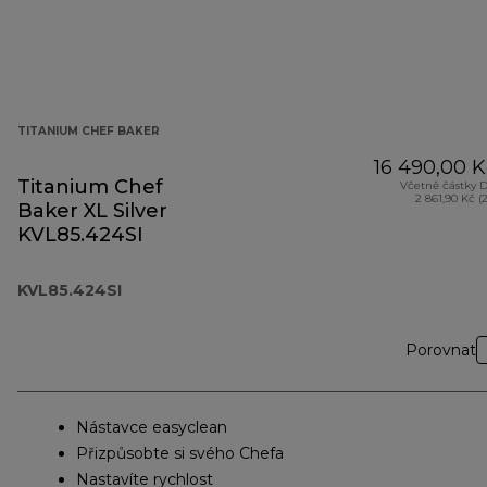
TITANIUM CHEF BAKER
16 490,00 K
Titanium Chef
Včetně částky 
2 861,90 Kč (
Baker XL Silver
KVL85.424SI
KVL85.424SI
Porovnat
Nástavce easyclean
Přizpůsobte si svého Chefa
Nastavíte rychlost