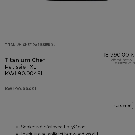
TITANIUM CHEF PATISSIER XL
18 990,00 K
Titanium Chef
Včetně částky 
3 295,79 Kč (
Patissier XL
KWL90.004SI
KWL90.004SI
Porovnat
Spolehlivé nástavce EasyClean
Inspirujte se aplikací Kenwood World