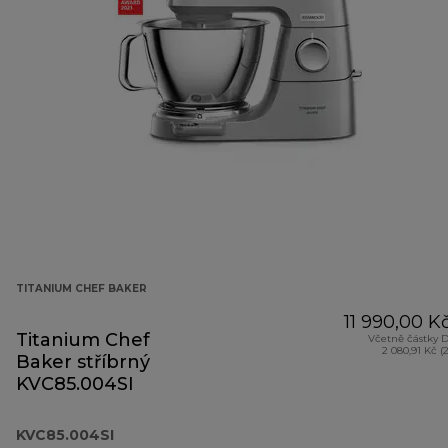
TITANIUM CHEF BAKER
11 990,00 K
Titanium Chef
Včetně částky 
2 080,91 Kč (
Baker stříbrný
KVC85.004SI
KVC85.004SI