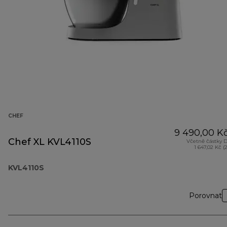
CHEF
9 490,00 K
Chef XL KVL4110S
Včetně částky 
1 647,02 Kč (
KVL4110S
Porovnat