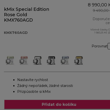
8 990,00 
kMix Special Edition
9 490,00
Rose Gold
Doporuče
KMX760AGD
ce
Včetně částky 
KMX760AGD
1 560,25 Kč (
Porovnat
Nastavíte rychlost
Žádný nepořádek, žádné starosti
Přizpůsobte si kMix
Přidat do košíku