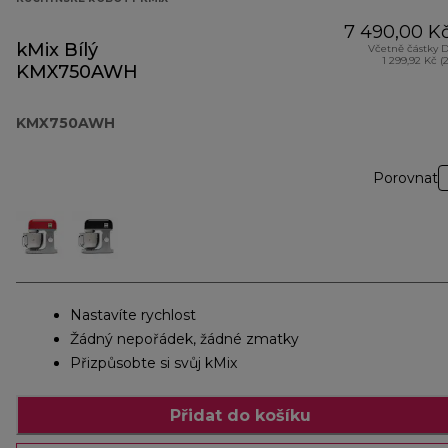
7 490,00 K
kMix Bílý
Včetně částky 
1 299,92 Kč (
KMX750AWH
KMX750AWH
Porovnat
Nastavíte rychlost
Žádný nepořádek, žádné zmatky
Přizpůsobte si svůj kMix
Přidat do košíku