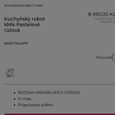
KUCHYŇSKÉ ROBOTY KMIX
8 990,00 K
Kuchyňský robot
Včetně částky 
1 560,25 Kč (
kMix Pastelově
růžová
KMX754APP
Porovnat
ROZSAH VARIABILNÍCH OTÁČEK
5 l mísa
Přizpůsobte si kMix