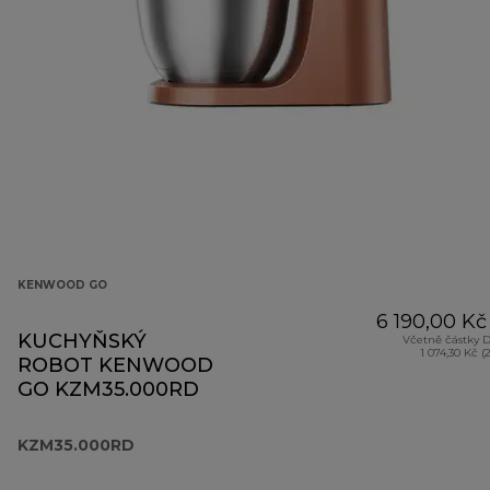
KENWOOD GO
6 190,00 Kč
KUCHYŇSKÝ
Včetně částky 
1 074,30 Kč (
ROBOT KENWOOD
GO KZM35.000RD
KZM35.000RD