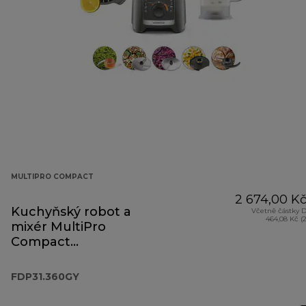
MULTIPRO COMPACT
2 674,00 K
Kuchyňský robot a
Včetně částky 
464,08 Kč (
mixér MultiPro
Compact
FDP31.360GY
FDP31.360GY