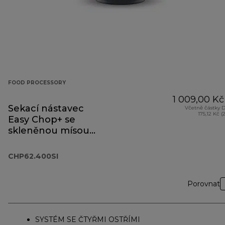
FOOD PROCESSORY
1 009,00 Kč
Sekací nástavec
Včetně částky 
175,12 Kč (
Easy Chop+ se
skleněnou mísou
CHP62.400SI
CHP62.400SI
Porovnat
SYSTÉM SE ČTYŘMI OSTŘÍMI