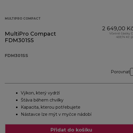
MULTIPRO COMPACT
2 649,00 K
MultiPro Compact
Včetně částky 
459,74 Kč (
FDM301SS
FDM301SS
Porovnat
Výkon, který vydrží
Šťáva během chvilky
Kapacita, kterou potřebujete
Nástavce lze mýt v myčce nádobí
Přidat do košíku