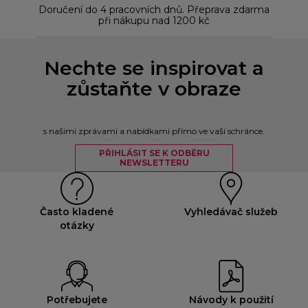
Doručení do 4 pracovních dnů. Přeprava zdarma
Bez
při nákupu nad 1200 kč
Nechte se inspirovat a
zůstaňte v obraze
s našimi zprávami a nabídkami přímo ve vaší schránce.
PŘIHLÁSIT SE K ODBĚRU
NEWSLETTERU
Často kladené
Vyhledávač služeb
otázky
Potřebujete
Návody k použití