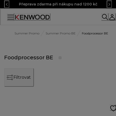
Skip
Přeprava zdarma při nákupu nad 1200 kč
to
Content
Accessibility
Statement
Summer Promo
Summer Promo BE
Foodprocessor BE
Foodprocessor BE
Filtrovat