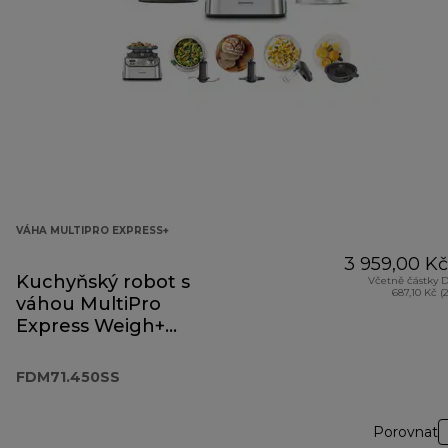
VÁHA MULTIPRO EXPRESS+
3 959,00 Kč
Kuchyňský robot s
Včetně částky 
687,10 Kč (
váhou MultiPro
Express Weigh+
FDM71.450SS
FDM71.450SS
Porovnat