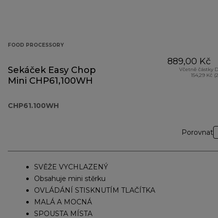
FOOD PROCESSORY
889,00 Kč
Sekáček Easy Chop
Včetně částky 
154,29 Kč (
Mini CHP61,100WH
CHP61.100WH
Porovnat
SVĚŽE VYCHLAZENÝ
Obsahuje mini stěrku
OVLÁDÁNÍ STISKNUTÍM TLAČÍTKA
MALÁ A MOCNÁ
SPOUSTA MÍSTA