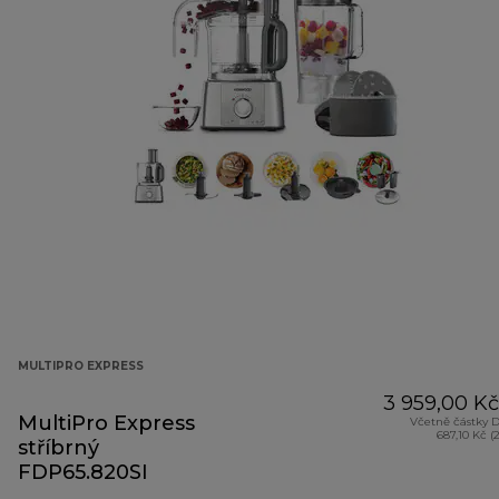
MULTIPRO EXPRESS
3 959,00 Kč
MultiPro Express
Včetně částky 
687,10 Kč (
stříbrný
FDP65.820SI