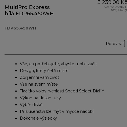
3 239,00 K
MultiPro Express
Včetně částky 
562,14 Kč (
bílá FDP65.450WH
FDP65.450WH
Porovnat
Vše, co potřebujete, abyste mohli začít
Design, který šetří místo
Zpříjemní vám život
Vše na svém místě
Tlačítko volby rychlosti Speed Select Dial™
Výkon na dosah ruky
Výběr disků
Příslušenství lze mýt v myčce nádobí
Dokonalé výsledky