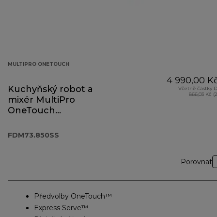
MULTIPRO ONETOUCH
4 990,00 K
Kuchyňský robot a
Včetně částky 
866,03 Kč (
mixér MultiPro
OneTouch
FDM73.850SS
FDM73.850SS
Porovnat
Předvolby OneTouch™
Express Serve™