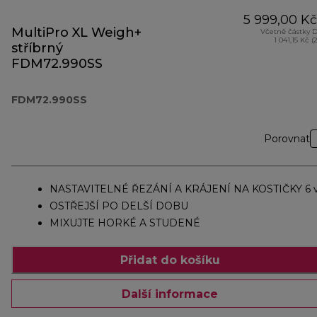
5 999,00 Kč
MultiPro XL Weigh+
Včetně částky 
1 041,15 Kč (
stříbrný
FDM72.990SS
FDM72.990SS
Porovnat
NASTAVITELNÉ ŘEZÁNÍ A KRÁJENÍ NA KOSTIČKY 6 v
OSTŘEJŠÍ PO DELŠÍ DOBU
MIXUJTE HORKÉ A STUDENÉ
Přidat do košíku
Další informace