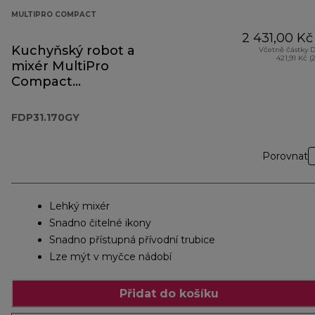
MULTIPRO COMPACT
2 431,00 Kč
Kuchyňský robot a
Včetně částky 
421,91 Kč (
mixér MultiPro
Compact
FDP31.170GY
FDP31.170GY
Porovnat
Lehký mixér
Snadno čitelné ikony
Snadno přístupná přívodní trubice
Lze mýt v myčce nádobí
Přidat do košíku