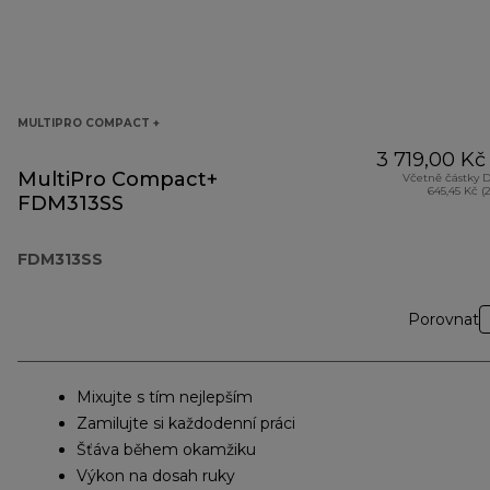
MULTIPRO COMPACT +
3 719,00 Kč
MultiPro Compact+
Včetně částky 
645,45 Kč (
FDM313SS
FDM313SS
Porovnat
Mixujte s tím nejlepším
Zamilujte si každodenní práci
Šťáva během okamžiku
Výkon na dosah ruky