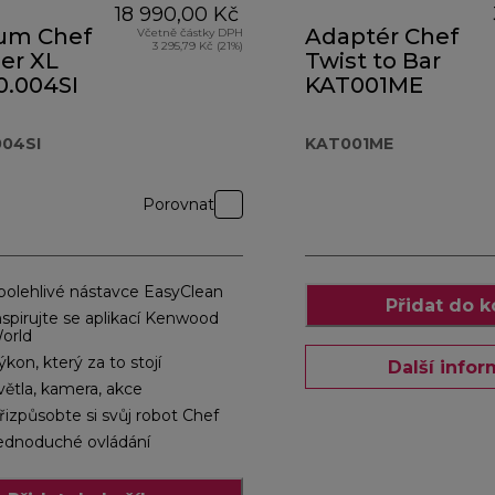
18 990,00 Kč
ium Chef
Adaptér Chef
Včetně částky DPH
3 295,79 Kč (21%)
ier XL
Twist to Bar
.004SI
KAT001ME
04SI
KAT001ME
 279,00 Kč
Porovnat
polehlivé nástavce EasyClean
Přidat do k
nspirujte se aplikací Kenwood
orld
ýkon, který za to stojí
Další info
větla, kamera, akce
řizpůsobte si svůj robot Chef
ednoduché ovládání