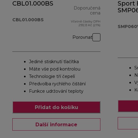
CBL01.000BS
Sport
Doporučená
SMP0
cena
CBL01.000BS
Včetně částky DPH
původní cena 2
293,13 Kč (21%)
SMP06
Porovnat
Jediné stisknutí tlačítka
S
Máte vše pod kontrolou
N
Technologie tří čepelí
V
Předvolba rychlého čištění
K
Funkce udržování teploty
Přidat do košíku
Další informace