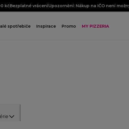
00 kč
Bezplatné vrácení
Upozornění: Nákup na IČO není možný
alé spotřebiče
Inspirace
Promo
MY PIZZERIA
érie