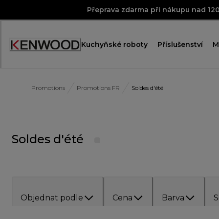
Skip
Přeprava zdarma při nákupu nad 12
to
Content
Kuchyňské roboty
Příslušenství
M
Accessibility
Statement
Promotions
Promotions FR
Soldes d'été
Soldes d'été
Objednat podle
Cena
Barva
S