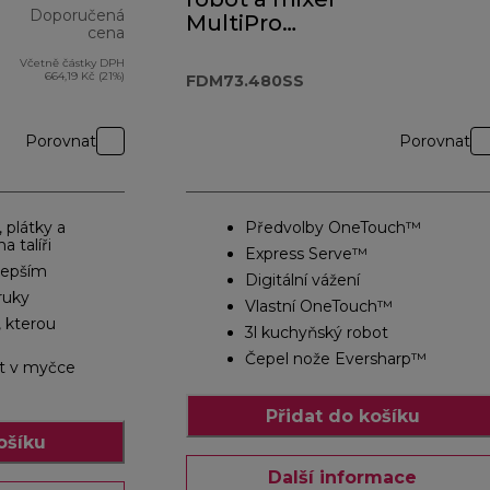
Doporučená
MultiPro
cena
OneTouch
Včetně částky DPH
původní cena 4 727,00 Kč
FDM73.480SS
664,19 Kč (21%)
FDM73.480SS
Porovnat
Porovnat
, plátky a
Předvolby OneTouch™
a talíři
Express Serve™
jlepším
Digitální vážení
ruky
Vlastní OneTouch™
, kterou
3l kuchyňský robot
Čepel nože Eversharp™
t v myčce
Přidat do košíku
ošíku
Další informace