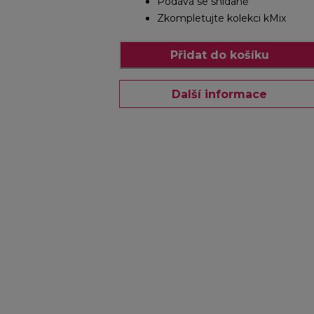
Podává se snídaně
Zkompletujte kolekci kMix
Přidat do košíku
Další informace