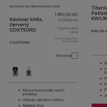
KÁVOVARY NA PŘEKAPÁVANOU KÁVU
Titan
Patiss
1 810,00 Kč
KWL90
Kávovar kMix,
2 279,00 Kč
červený
Doporučená
COX750RD
KWL90.0
cena
Včetně částky DPH
původní cena 2
314,13 Kč (21%)
COX750RD
Porovnat
S
I
W
V
S
P
Káva přesně podle vašich
představ
J
Udržuje vaši kávu horkou
Nejlepší chuť