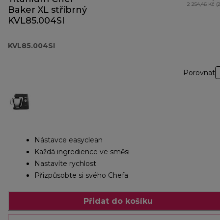
2 254,46 Kč (
Baker XL stříbrný
KVL85.004SI
KVL85.004SI
Porovnat
Nástavce easyclean
Každá ingredience ve směsi
Nastavíte rychlost
Přizpůsobte si svého Chefa
Přidat do košíku