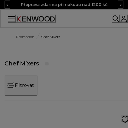
Skip
Přeprava zdarma při nákupu nad 1200 kč
to
Content
Accessibility
Statement
Promotion
Chef Mixers
Chef Mixers
Filtrovat