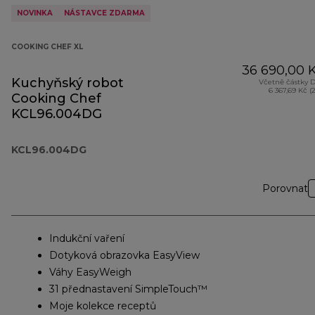
NOVINKA
NÁSTAVCE ZDARMA
COOKING CHEF XL
36 690,00 
Kuchyňský robot
Včetně částky 
6 367,69 Kč (
Cooking Chef
KCL96.004DG
KCL96.004DG
Porovnat
Indukční vaření
Dotyková obrazovka EasyView
Váhy EasyWeigh
31 přednastavení SimpleTouch™
Moje kolekce receptů