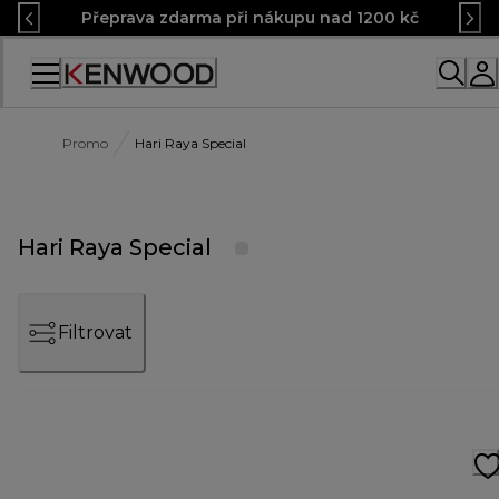
Skip
Přeprava zdarma při nákupu nad 1200 kč
to
Content
Accessibility
Statement
Promo
Hari Raya Special
Hari Raya Special
Filtrovat