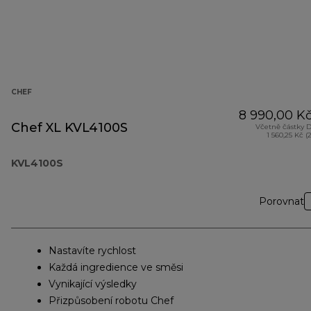
CHEF
8 990,00 K
Chef XL KVL4100S
Včetně částky 
1 560,25 Kč (
KVL4100S
Porovnat
Nastavíte rychlost
Každá ingredience ve směsi
Vynikající výsledky
Přizpůsobení robotu Chef