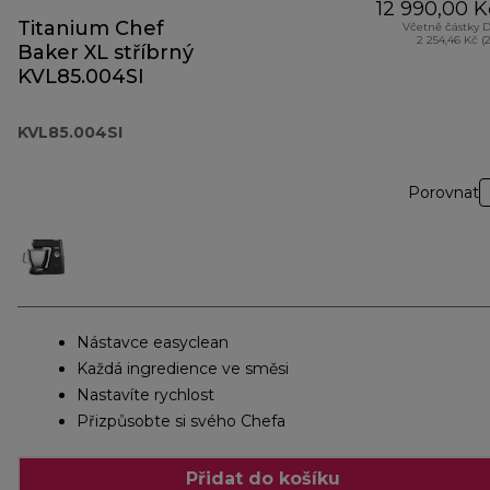
12 990,00 K
Titanium Chef
Včetně částky 
2 254,46 Kč (
Baker XL stříbrný
KVL85.004SI
KVL85.004SI
Porovnat
Nástavce easyclean
Každá ingredience ve směsi
Nastavíte rychlost
Přizpůsobte si svého Chefa
Přidat do košíku