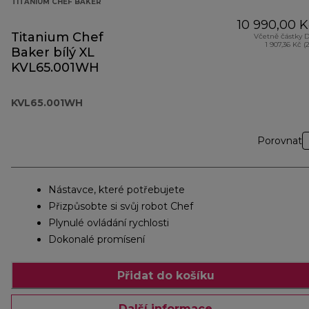
TITANIUM CHEF BAKER
10 990,00 K
Titanium Chef
Včetně částky 
1 907,36 Kč (
Baker bílý XL
KVL65.001WH
KVL65.001WH
Porovnat
Nástavce, které potřebujete
Přizpůsobte si svůj robot Chef
Plynulé ovládání rychlosti
Dokonalé promísení
Přidat do košíku
Další informace