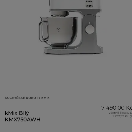
KUCHYŇSKÉ ROBOTY KMIX
7 490,00 K
kMix Bílý
Včetně částky 
1 299,92 Kč (
KMX750AWH