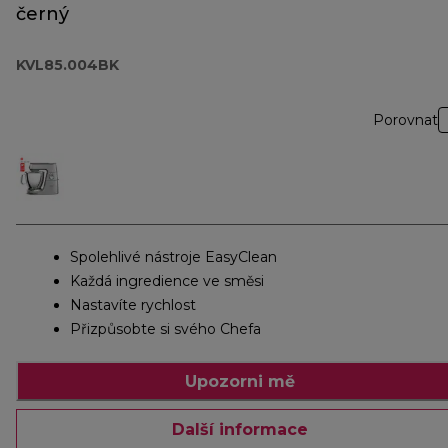
černý
KVL85.004BK
Porovnat
Spolehlivé nástroje EasyClean
Každá ingredience ve směsi
Nastavíte rychlost
Přizpůsobte si svého Chefa
Upozorni mě
Další informace