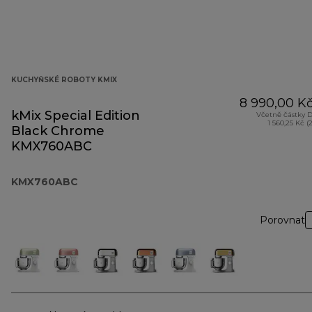
KUCHYŇSKÉ ROBOTY KMIX
8 990,00 K
kMix Special Edition
Včetně částky 
1 560,25 Kč (
Black Chrome
KMX760ABC
KMX760ABC
Porovnat