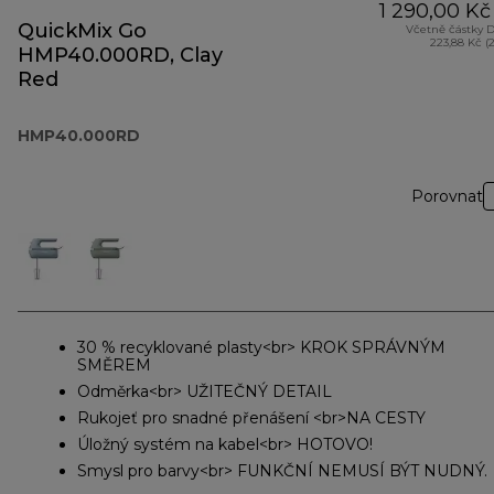
1 290,00 Kč
QuickMix Go
Včetně částky 
223,88 Kč (
HMP40.000RD, Clay
Red
HMP40.000RD
Porovnat
30 % recyklované plasty<br> KROK SPRÁVNÝM
SMĚREM
Odměrka<br> UŽITEČNÝ DETAIL
Rukojeť pro snadné přenášení <br>NA CESTY
Úložný systém na kabel<br> HOTOVO!
Smysl pro barvy<br> FUNKČNÍ NEMUSÍ BÝT NUDNÝ.