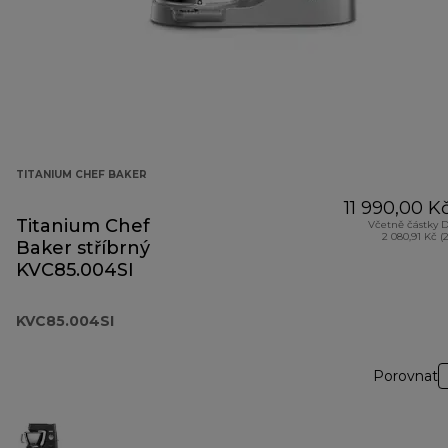
TITANIUM CHEF BAKER
11 990,00 K
Titanium Chef
Včetně částky 
2 080,91 Kč (
Baker stříbrný
KVC85.004SI
KVC85.004SI
Porovnat