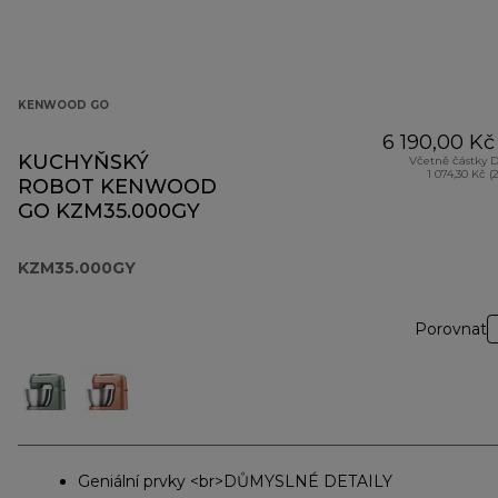
KENWOOD GO
6 190,00 Kč
KUCHYŇSKÝ
Včetně částky 
1 074,30 Kč (
ROBOT KENWOOD
GO KZM35.000GY
KZM35.000GY
Porovnat
Geniální prvky <br>DŮMYSLNÉ DETAILY