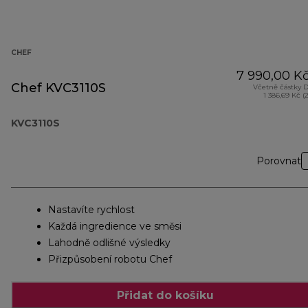
CHEF
7 990,00 K
Chef KVC3110S
Včetně částky 
1 386,69 Kč (
KVC3110S
Porovnat
Nastavíte rychlost
Každá ingredience ve směsi
Lahodně odlišné výsledky
Přizpůsobení robotu Chef
Přidat do košíku