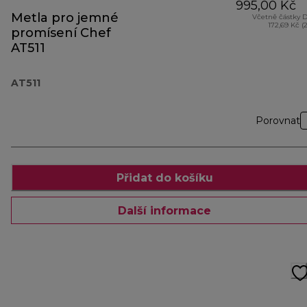
995,00 Kč
Metla pro jemné
Včetně částky 
172,69 Kč (
promísení Chef
AT511
AT511
Porovnat
Přidat do košíku
Další informace