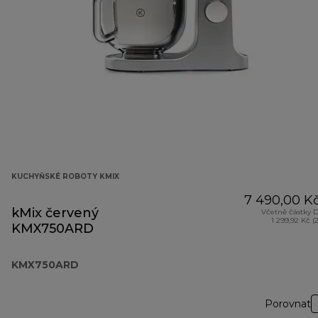
KUCHYŇSKÉ ROBOTY KMIX
7 490,00 K
kMix červený
Včetně částky 
1 299,92 Kč (
KMX750ARD
KMX750ARD
Porovnat