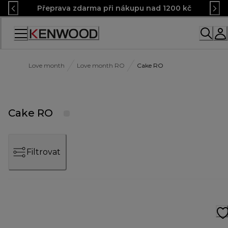
Skip
Přeprava zdarma při nákupu nad 1200 kč
to
Content
Accessibility
Statement
Love month
Love month RO
Cake RO
Cake RO
Filtrovat