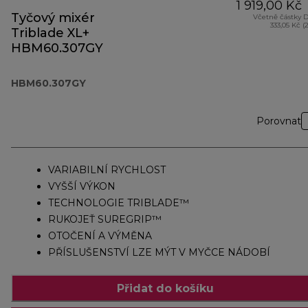
1 919,00 Kč
Tyčový mixér
Včetně částky 
333,05 Kč (
Triblade XL+
HBM60.307GY
HBM60.307GY
Porovnat
VARIABILNÍ RYCHLOST
VYŠŠÍ VÝKON
TECHNOLOGIE TRIBLADE™
RUKOJEŤ SUREGRIP™
OTOČENÍ A VÝMĚNA
PŘÍSLUŠENSTVÍ LZE MÝT V MYČCE NÁDOBÍ
Přidat do košíku