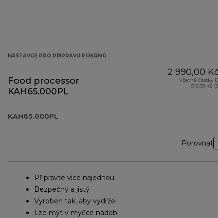
NÁSTAVCE PRO PŘÍPRAVU POKRMŮ
2 990,00 K
Food processor
Včetně částky 
518,93 Kč (
KAH65.000PL
KAH65.000PL
Porovnat
Připravte více najednou
Bezpečný a jistý
Vyroben tak, aby vydržel
Lze mýt v myčce nádobí