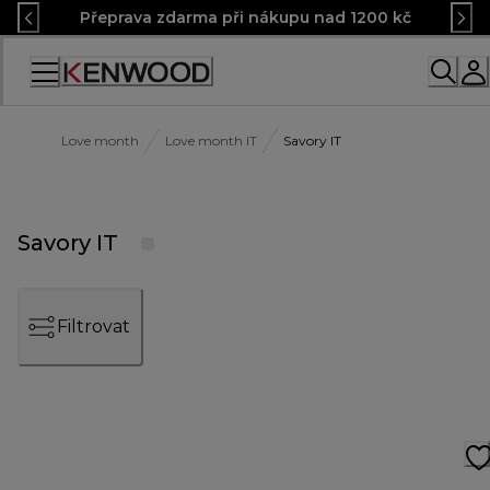
Skip
Přeprava zdarma při nákupu nad 1200 kč
to
Content
Accessibility
Statement
Love month
Love month IT
Savory IT
Savory IT
Filtrovat