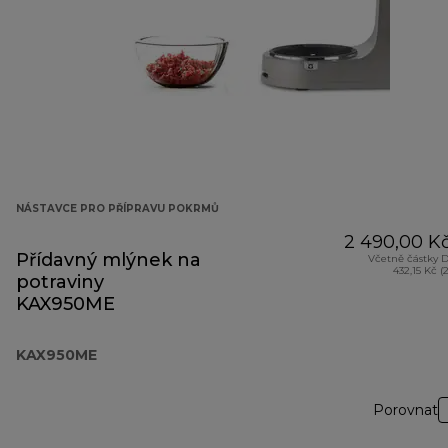
NÁSTAVCE PRO PŘÍPRAVU POKRMŮ
2 490,00 K
Přídavný mlýnek na
Včetně částky 
432,15 Kč (
potraviny
KAX950ME
KAX950ME
Porovnat