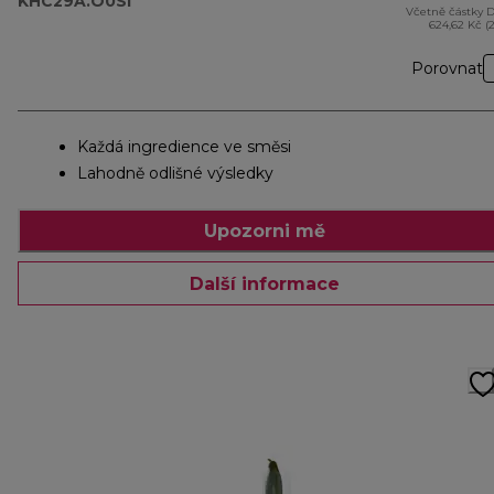
KHC29A.O0SI
Včetně částky 
624,62 Kč (
Porovnat
Každá ingredience ve směsi
Lahodně odlišné výsledky
Upozorni mě
Další informace