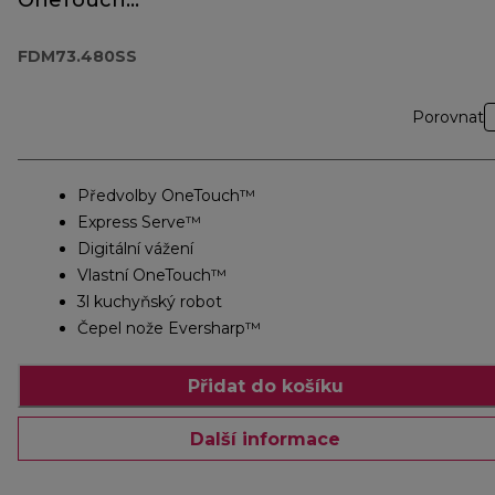
OneTouch
FDM73.480SS
FDM73.480SS
Porovnat
Předvolby OneTouch™
Express Serve™
Digitální vážení
Vlastní OneTouch™
3l kuchyňský robot
Čepel nože Eversharp™
Přidat do košíku
Další informace