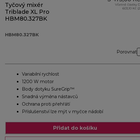
Tyčový mixér
Včetně částky 
603,10 Kč (
Triblade XL Pro
HBM80.327BK
HBM80.327BK
Porovnat
Variabilní rychlost
1200 W motor
Body dotyku SureGrip™
Snadná výměna nástavců
Ochrana proti přehřátí
Příslušenství lze mýt v myčce nádobí
Přidat do košíku