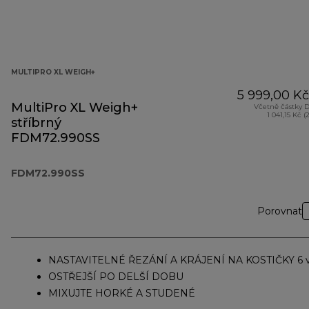
MULTIPRO XL WEIGH+
5 999,00 Kč
MultiPro XL Weigh+
Včetně částky 
1 041,15 Kč (
stříbrný
FDM72.990SS
FDM72.990SS
Porovnat
NASTAVITELNÉ ŘEZÁNÍ A KRÁJENÍ NA KOSTIČKY 6 v
OSTŘEJŠÍ PO DELŠÍ DOBU
MIXUJTE HORKÉ A STUDENÉ