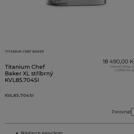
TITANIUM CHEF BAKER
18 490,00 K
Titanium Chef
Včetně částky 
3 209,01 Kč (
Baker XL stříbrný
KVL85.704SI
KVL85.704SI
Porovnat
Nástavce easyclean