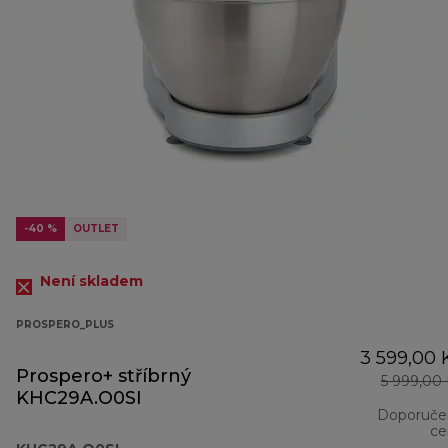
-40 %
OUTLET
Není skladem
PROSPERO_PLUS
3 599,00 
Prospero+ stříbrný
5 999,00
KHC29A.O0SI
Doporuče
ce