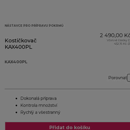
NÁSTAVCE PRO PŘÍPRAVU POKRMŮ
2 490,00 K
Kostičkovač
Včetně částky 
432,15 Kč (
KAX400PL
KAX400PL
Porovnat
Dokonalá příprava
Kontrola množství
Rychlý a všestranný
Přidat do košíku