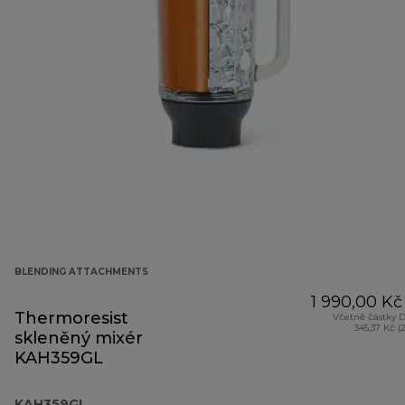
BLENDING ATTACHMENTS
1 990,00 Kč
Thermoresist
Včetně částky 
345,37 Kč (
skleněný mixér
KAH359GL
KAH359GL