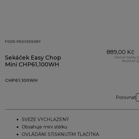
FOOD PROCESSORY
889,00 Kč
Sekáček Easy Chop
Včetně částky 
154,29 Kč (
Mini CHP61,100WH
CHP61.100WH
Porovnat
SVĚŽE VYCHLAZENÝ
Obsahuje mini stěrku
OVLÁDÁNÍ STISKNUTÍM TLAČÍTKA