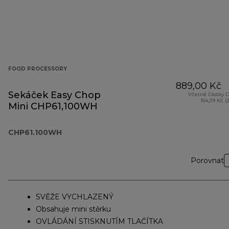
FOOD PROCESSORY
889,00 Kč
Sekáček Easy Chop
Včetně částky 
154,29 Kč (
Mini CHP61,100WH
CHP61.100WH
Porovnat
SVĚŽE VYCHLAZENÝ
Obsahuje mini stěrku
OVLÁDÁNÍ STISKNUTÍM TLAČÍTKA