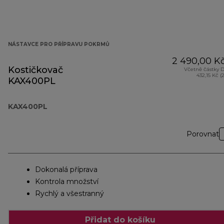
NÁSTAVCE PRO PŘÍPRAVU POKRMŮ
2 490,00 K
Kostičkovač
Včetně částky 
432,15 Kč (
KAX400PL
KAX400PL
Porovnat
Dokonalá příprava
Kontrola množství
Rychlý a všestranný
Přidat do košíku