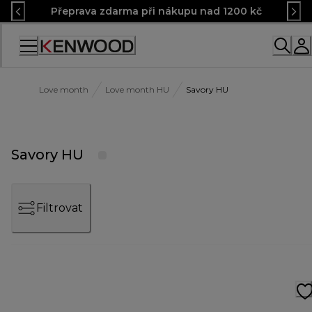
Skip
Přeprava zdarma při nákupu nad 1200 kč
to
Content
Accessibility
Statement
Love month
Love month HU
Savory HU
Savory HU
Filtrovat