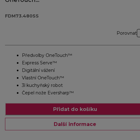
OneTouch
FDM73.480SS
FDM73.480SS
Porovnat
Předvolby OneTouch™
Express Serve™
Digitální vážení
Vlastní OneTouch™
3l kuchyňský robot
Čepel nože Eversharp™
Přidat do košíku
Další informace