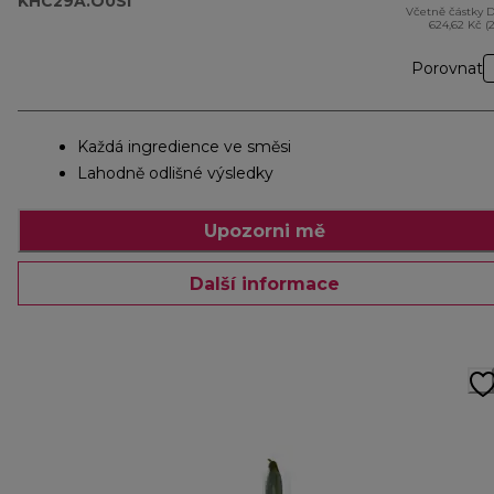
KHC29A.O0SI
Včetně částky 
624,62 Kč (
Porovnat
Každá ingredience ve směsi
Lahodně odlišné výsledky
Upozorni mě
Další informace