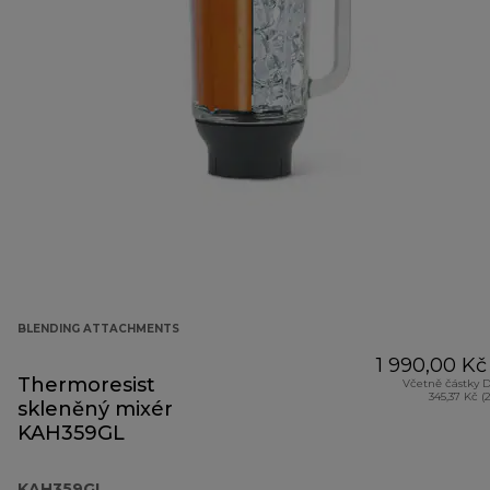
BLENDING ATTACHMENTS
1 990,00 Kč
Thermoresist
Včetně částky 
345,37 Kč (
skleněný mixér
KAH359GL
KAH359GL