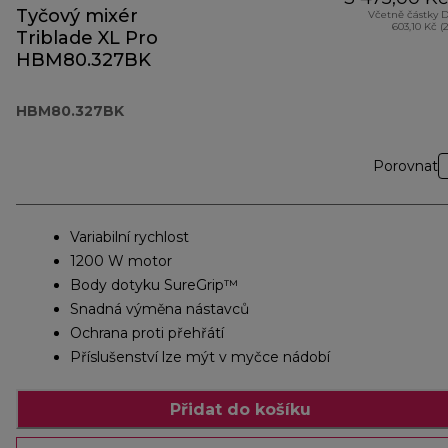
Tyčový mixér
Včetně částky 
603,10 Kč (
Triblade XL Pro
HBM80.327BK
HBM80.327BK
Porovnat
Variabilní rychlost
1200 W motor
Body dotyku SureGrip™
Snadná výměna nástavců
Ochrana proti přehřátí
Příslušenství lze mýt v myčce nádobí
Přidat do košíku