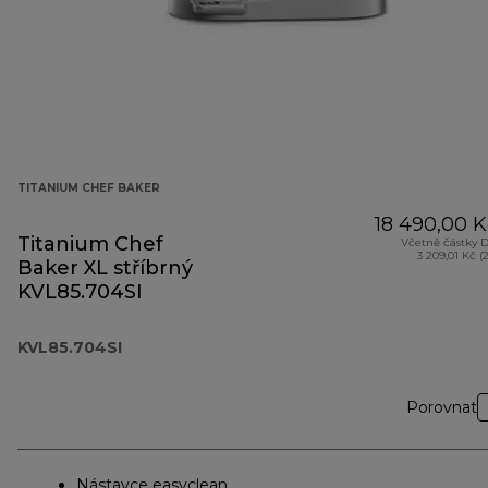
TITANIUM CHEF BAKER
18 490,00 K
Titanium Chef
Včetně částky 
3 209,01 Kč (
Baker XL stříbrný
KVL85.704SI
KVL85.704SI
Porovnat
Nástavce easyclean