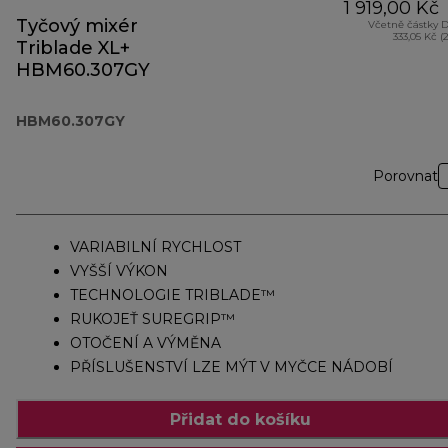
1 919,00 Kč
Tyčový mixér
Včetně částky 
333,05 Kč (
Triblade XL+
HBM60.307GY
HBM60.307GY
Porovnat
VARIABILNÍ RYCHLOST
VYŠŠÍ VÝKON
TECHNOLOGIE TRIBLADE™
RUKOJEŤ SUREGRIP™
OTOČENÍ A VÝMĚNA
PŘÍSLUŠENSTVÍ LZE MÝT V MYČCE NÁDOBÍ
Přidat do košíku