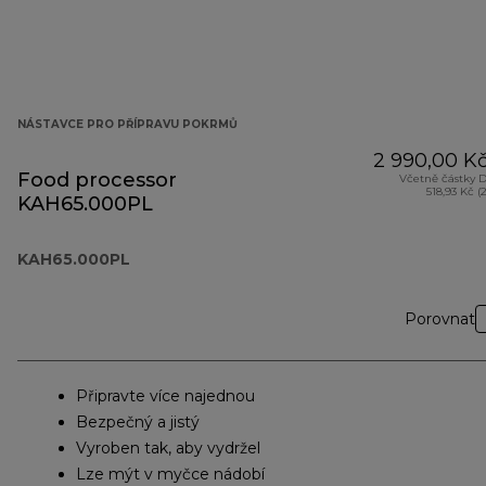
NÁSTAVCE PRO PŘÍPRAVU POKRMŮ
2 990,00 K
Food processor
Včetně částky 
518,93 Kč (
KAH65.000PL
KAH65.000PL
Porovnat
Připravte více najednou
Bezpečný a jistý
Vyroben tak, aby vydržel
Lze mýt v myčce nádobí