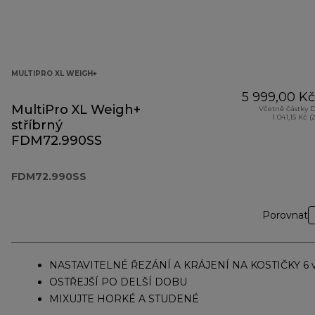
MULTIPRO XL WEIGH+
5 999,00 Kč
MultiPro XL Weigh+
Včetně částky 
1 041,15 Kč (
stříbrný
FDM72.990SS
FDM72.990SS
Porovnat
NASTAVITELNÉ ŘEZÁNÍ A KRÁJENÍ NA KOSTIČKY 6 v
OSTŘEJŠÍ PO DELŠÍ DOBU
MIXUJTE HORKÉ A STUDENÉ