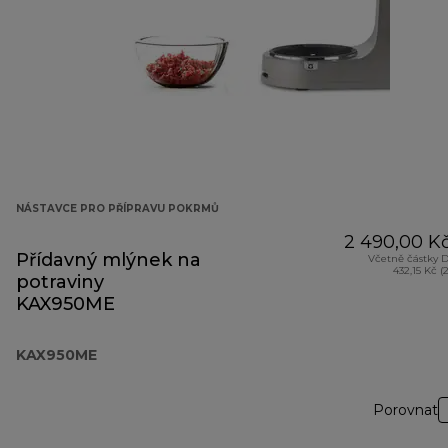
NÁSTAVCE PRO PŘÍPRAVU POKRMŮ
2 490,00 K
Přídavný mlýnek na
Včetně částky 
432,15 Kč (
potraviny
KAX950ME
KAX950ME
Porovnat