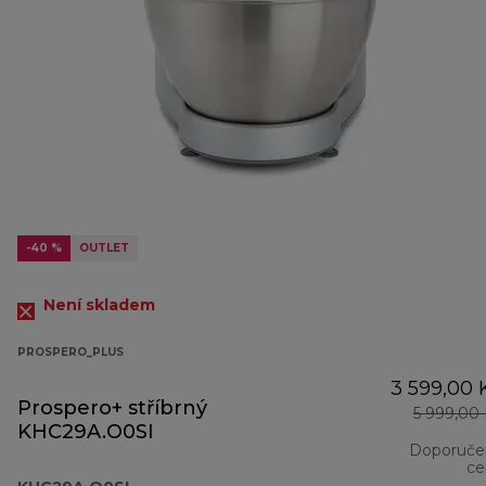
-40 %
OUTLET
Není skladem
PROSPERO_PLUS
3 599,00 
Prospero+ stříbrný
5 999,00
KHC29A.O0SI
Doporuče
ce