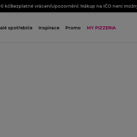
00 kč
Bezplatné vrácení
Upozornění: Nákup na IČO není možný
alé spotřebiče
Inspirace
Promo
MY PIZZERIA