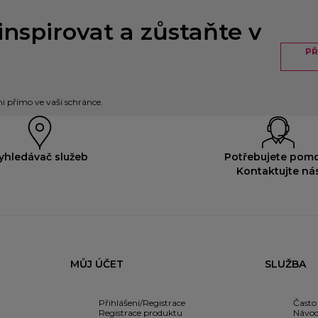
inspirovat a zůstaňte v
PŘ
 přímo ve vaší schránce.
yhledávač služeb
Potřebujete pom
Kontaktujte ná
MŮJ ÚČET
SLUŽBA
Přihlášení/Registrace
Často
Registrace produktu
Návod