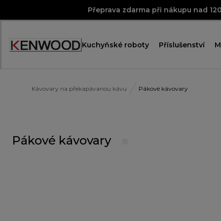
Skip
Přeprava zdarma při nákupu nad 12
to
Content
Kuchyňské roboty
Příslušenství
M
Accessibility
Statement
Kávovary na překapávanou kávu
Pákové kávovary
Pákové kávovary