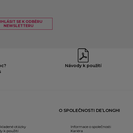
IHLÁSIT SE K ODBĚRU
NEWSLETTERU
oc?
Návody k použití
s
O SPOLEČNOSTI DE’LONGHI
 kladené otázky
Informace o společnosti
y k použití
Kariéra