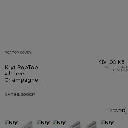
POPTOP COVER
484,00 Kč
Kryt PopTop
Včetně částky 
84,00 Kč (
v barvě
Champagne
KAT65.000CP
KAT65.000CP
Porovnat