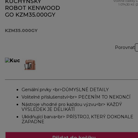
KUCHYŇSKÝ
Včetně částky 
1 074,30 Kč (
ROBOT KENWOOD
GO KZM35.000GY
KZM35.000GY
Porovnat
Geniální prvky <br>DŮMYSLNÉ DETAILY
Volitelné příslušenství<br> PEČENÍM TO NEKONČÍ
Nástroje vhodné pro každou výzvu<br> KAŽDÝ
VÝSLEDEK JE DELIKÁTÍ
Uklidňující barva<br> PŘÍSTROJ, KTERÝ DOKONALE
ZAPADNE
Přidat do košíku