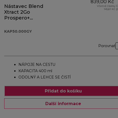
839,00 Kč
Nástavec Blend
Včetně částky 
145,61 Kč (
Xtract 2Go
Prospero+
KAP50.000GY
KAP50.000GY
Porovnat
NÁPOJE NA CESTU
KAPACITA 400 ml
ODOLNÝ A LEHCE SE ČISTÍ
Přidat do košíku
Další informace