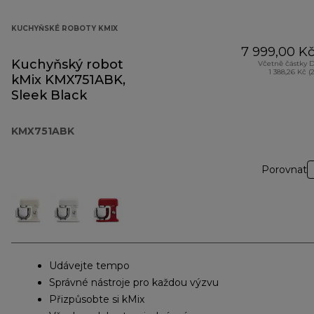
KUCHYŇSKÉ ROBOTY KMIX
7 999,00 K
Kuchyňský robot
Včetně částky 
1 388,26 Kč (
kMix KMX751ABK,
Sleek Black
KMX751ABK
Porovnat
Udávejte tempo
Správné nástroje pro každou výzvu
Přizpůsobte si kMix