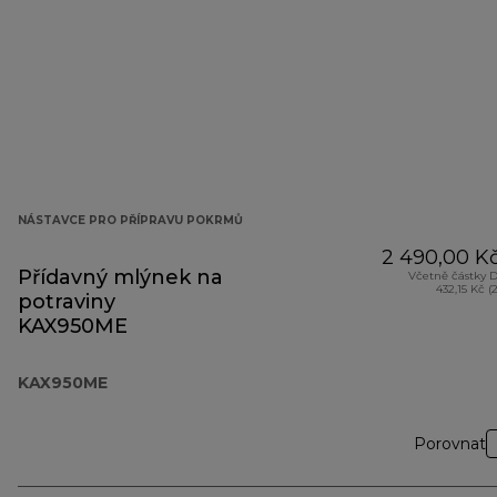
NÁSTAVCE PRO PŘÍPRAVU POKRMŮ
2 490,00 K
Přídavný mlýnek na
Včetně částky 
432,15 Kč (
potraviny
KAX950ME
KAX950ME
Porovnat