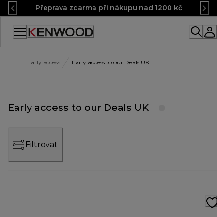
Skip
Přeprava zdarma při nákupu nad 1200 kč
to
Content
Accessibility
Statement
Early access
Early access to our Deals UK
Early access to our Deals UK
Filtrovat