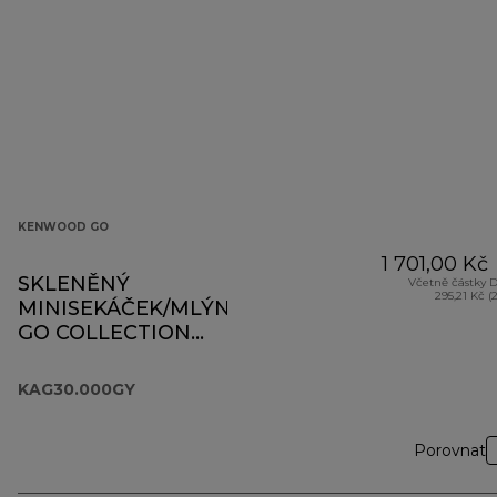
KENWOOD GO
1 701,00 Kč
SKLENĚNÝ
Včetně částky 
295,21 Kč (
MINISEKÁČEK/MLÝNEK
GO COLLECTION
KAG30.000GY
KAG30.000GY
Porovnat