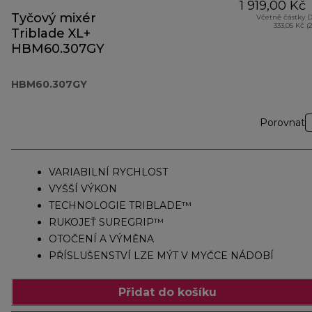
1 919,00 Kč
Tyčový mixér
Včetně částky 
333,05 Kč (
Triblade XL+
HBM60.307GY
HBM60.307GY
Porovnat
VARIABILNÍ RYCHLOST
VYŠŠÍ VÝKON
TECHNOLOGIE TRIBLADE™
RUKOJEŤ SUREGRIP™
OTOČENÍ A VÝMĚNA
PŘÍSLUŠENSTVÍ LZE MÝT V MYČCE NÁDOBÍ
Přidat do košíku