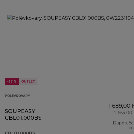
-37 %
OUTLET
POLÉVKOVARY
1 689,00 
SOUPEASY
2 664,00
CBL01.000BS
Doporuče
ce
CBL01.000BS