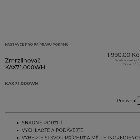
NÁSTAVCE PRO PŘÍPRAVU POKRMŮ
1 990,00 Kč
Zmrzlinovač
Včetně částky 
345,37 Kč (
KAX71.000WH
KAX71.000WH
Porovnat
SNADNÉ POUŽITÍ
VYCHLAĎTE A PODÁVEJTE
VYBERTE SI SVOU PŘÍCHUŤ A MĚJTE INGREDIENC