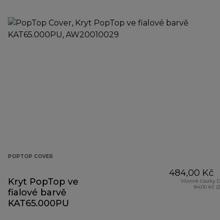
POPTOP COVER
484,00 Kč
Kryt PopTop ve
Včetně částky 
84,00 Kč (
fialové barvě
KAT65.000PU