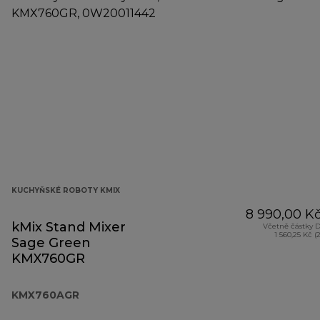
KUCHYŇSKÉ ROBOTY KMIX
8 990,00 K
kMix Stand Mixer
Včetně částky 
1 560,25 Kč (
Sage Green
KMX760GR
KMX760AGR