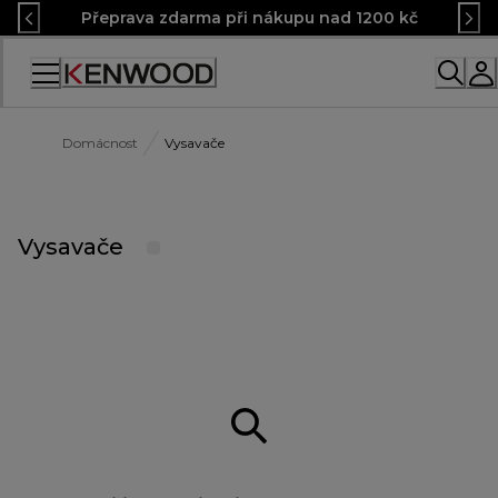
Skip
Přeprava zdarma při nákupu nad 1200 kč
to
Content
Accessibility
Statement
Domácnost
Vysavače
Vysavače