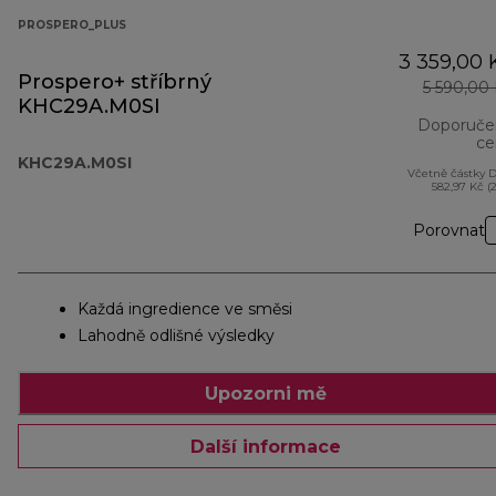
PROSPERO_PLUS
3 359,00 
Prospero+ stříbrný
5 590,00
KHC29A.M0SI
Doporuče
ce
KHC29A.M0SI
Včetně částky 
582,97 Kč (
Porovnat
Každá ingredience ve směsi
Lahodně odlišné výsledky
Upozorni mě
Další informace