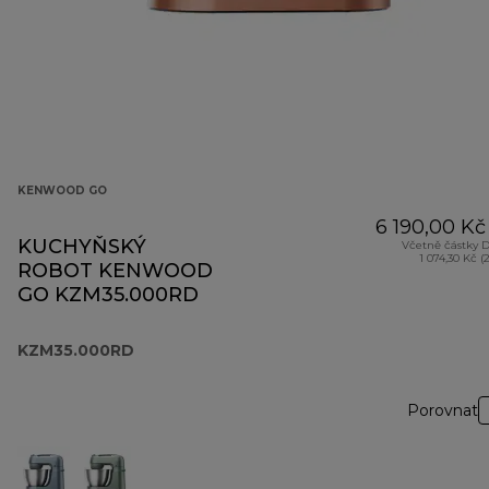
KENWOOD GO
6 190,00 Kč
KUCHYŇSKÝ
Včetně částky 
1 074,30 Kč (
ROBOT KENWOOD
GO KZM35.000RD
KZM35.000RD
Porovnat