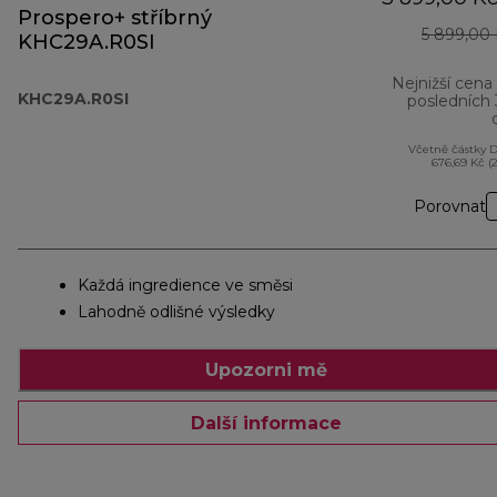
Prospero+ stříbrný
5 899,00
KHC29A.R0SI
Nejnižší cena
KHC29A.R0SI
posledních
Včetně částky 
676,69 Kč (
Porovnat
Každá ingredience ve směsi
Lahodně odlišné výsledky
Upozorni mě
Další informace