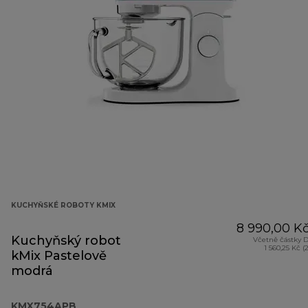
KUCHYŇSKÉ ROBOTY KMIX
8 990,00 K
Kuchyňský robot
Včetně částky 
1 560,25 Kč (
kMix Pastelově
modrá
KMX754APB