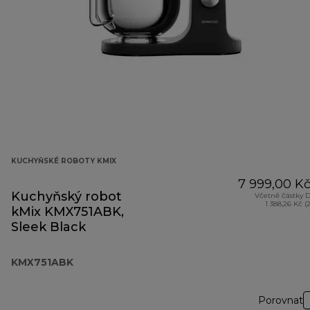
KUCHYŇSKÉ ROBOTY KMIX
7 999,00 K
Kuchyňský robot
Včetně částky 
1 388,26 Kč (
kMix KMX751ABK,
Sleek Black
KMX751ABK
Porovnat