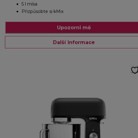
5 l mísa
Přizpůsobte si kMix
Upozorni mě
Další informace