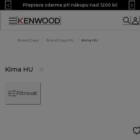
Skip
Přeprava zdarma při nákupu nad 1200 kč
to
Content
Accessibility
Statement
Brand Days
Brand Days HU
Kima HU
Kima HU
Filtrovat