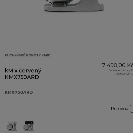
KUCHYŇSKÉ ROBOTY KMIX
7 490,00 K
kMix červený
Včetně částky 
1 299,92 Kč (
KMX750ARD
KMX750ARD
Porovnat