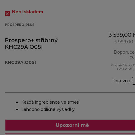
Není skladem
PROSPERO_PLUS
3 599,00 
Prospero+ stříbrný
5 999,00
KHC29A.O0SI
Doporuče
ce
KHC29A.O0SI
Včetně částky 
624,62 Kč (
Porovnat
Každá ingredience ve směsi
Lahodně odlišné výsledky
Upozorni mě