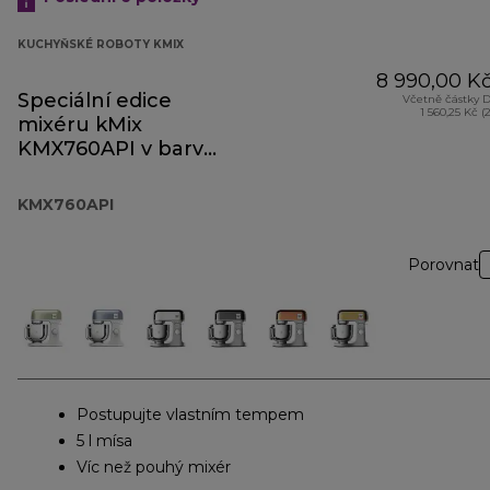
KUCHYŇSKÉ ROBOTY KMIX
8 990,00 K
Speciální edice
Včetně částky 
1 560,25 Kč (
mixéru kMix
KMX760API v barvě
Apricot Pink
KMX760API
Porovnat
Postupujte vlastním tempem
5 l mísa
Víc než pouhý mixér