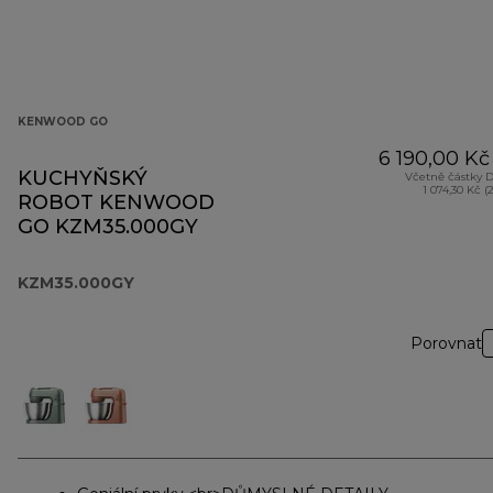
KENWOOD GO
6 190,00 Kč
KUCHYŇSKÝ
Včetně částky 
1 074,30 Kč (
ROBOT KENWOOD
GO KZM35.000GY
KZM35.000GY
Porovnat