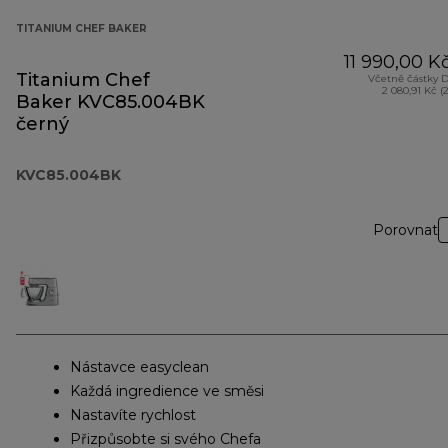
TITANIUM CHEF BAKER
11 990,00 K
Titanium Chef
Včetně částky 
2 080,91 Kč (
Baker KVC85.004BK
černý
KVC85.004BK
Porovnat
Nástavce easyclean
Každá ingredience ve směsi
Nastavíte rychlost
Přizpůsobte si svého Chefa