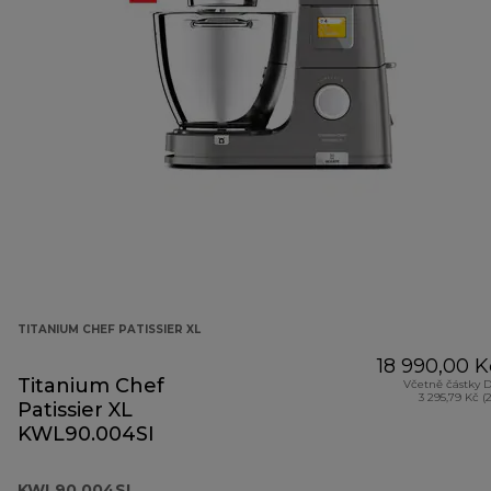
TITANIUM CHEF PATISSIER XL
18 990,00 K
Titanium Chef
Včetně částky 
3 295,79 Kč (
Patissier XL
KWL90.004SI
KWL90.004SI