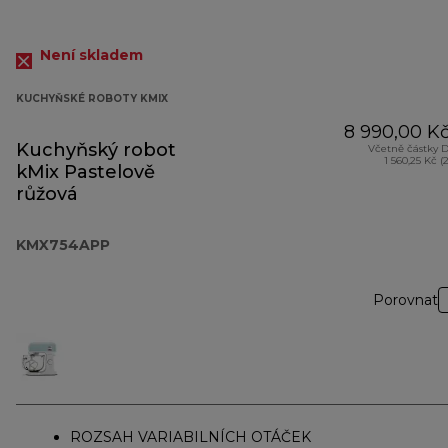
Není skladem
KUCHYŇSKÉ ROBOTY KMIX
8 990,00 K
Kuchyňský robot
Včetně částky 
1 560,25 Kč (
kMix Pastelově
růžová
KMX754APP
Porovnat
ROZSAH VARIABILNÍCH OTÁČEK