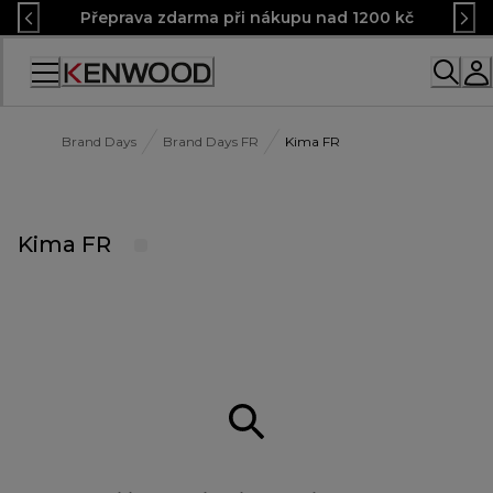
Skip
Přeprava zdarma při nákupu nad 1200 kč
to
Content
Accessibility
Statement
Brand Days
Brand Days FR
Kima FR
Kima FR