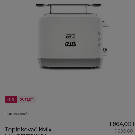
-6 %
OUTLET
TOPINKOVAČE
1 864,00 
Topinkovač kMix
1 990,00