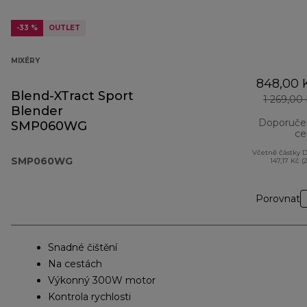
-33 %
OUTLET
MIXÉRY
848,00 
Blend-XTract Sport
1 269,00
Blender
Doporuče
SMP060WG
ce
Včetně částky 
SMP060WG
147,17 Kč (
Porovnat
Snadné čištění
Na cestách
Výkonný 300W motor
Kontrola rychlosti