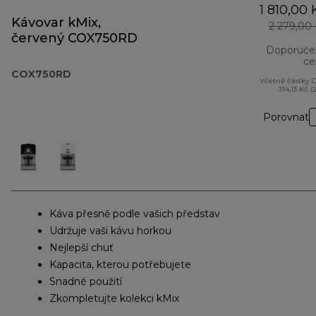
1 810,00 
Kávovar kMix,
2 279,00
červený COX750RD
Doporuče
ce
COX750RD
Včetně částky 
314,13 Kč (
Porovnat
Káva přesně podle vašich představ
Udržuje vaši kávu horkou
Nejlepší chuť
Kapacita, kterou potřebujete
Snadné použití
Zkompletujte kolekci kMix