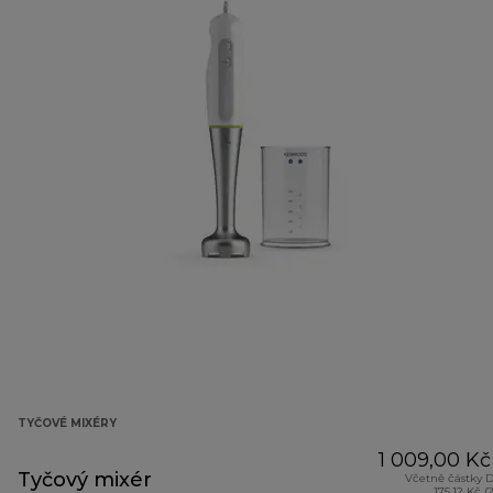
TYČOVÉ MIXÉRY
1 009,00 Kč
Tyčový mixér
Včetně částky 
175,12 Kč (