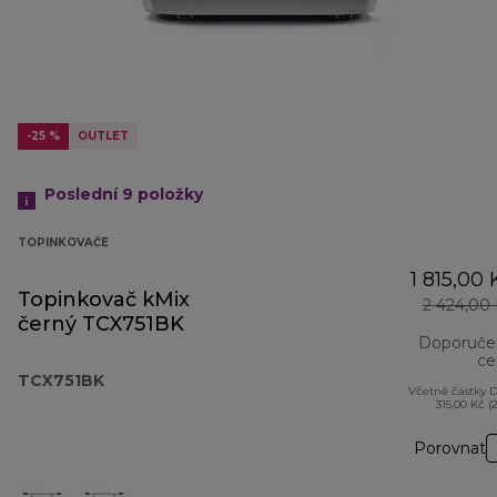
-25 %
OUTLET
Poslední 9
položky
TOPINKOVAČE
1 815,00 
Topinkovač kMix
2 424,00
černý TCX751BK
Doporuče
ce
TCX751BK
Včetně částky 
315,00 Kč (
Porovnat