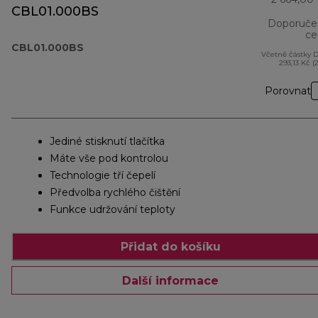
CBL01.000BS
Doporuče
ce
CBL01.000BS
Včetně částky 
293,13 Kč (
Porovnat
Jediné stisknutí tlačítka
Máte vše pod kontrolou
Technologie tří čepelí
Předvolba rychlého čištění
Funkce udržování teploty
Přidat do košíku
Další informace