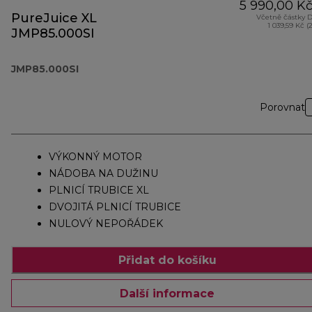
5 990,00 K
PureJuice XL
Včetně částky 
1 039,59 Kč (
JMP85.000SI
JMP85.000SI
Porovnat
VÝKONNÝ MOTOR
NÁDOBA NA DUŽINU
PLNICÍ TRUBICE XL
DVOJITÁ PLNICÍ TRUBICE
NULOVÝ NEPOŘÁDEK
Přidat do košíku
Další informace