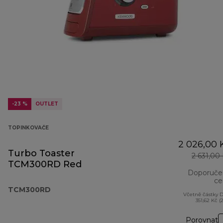
-23 %
OUTLET
TOPINKOVAČE
2 026,00 
Turbo Toaster
2 631,00
TCM300RD Red
Doporuče
ce
TCM300RD
Včetně částky 
351,62 Kč (
Porovnat