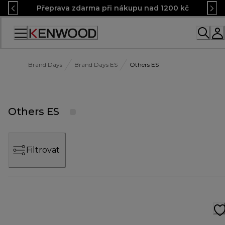
Skip
Přeprava zdarma při nákupu nad 1200 kč
to
Content
Accessibility
Statement
Brand Days
Brand Days ES
Others ES
Others ES
Filtrovat