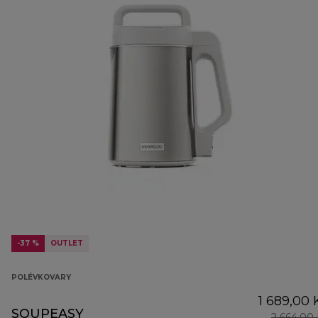
-37 %
OUTLET
POLÉVKOVARY
1 689,00 
SOUPEASY
2 664,00