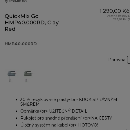
QUICKMIX GO
1 290,00 Kč
QuickMix Go
Včetně částky 
223,88 Kč (
HMP40.000RD, Clay
Red
HMP40.000RD
Porovnat
30 % recyklované plasty<br> KROK SPRÁVNÝM
SMĚREM
Odměrka<br> UŽITEČNÝ DETAIL
Rukojeť pro snadné přenášení <br>NA CESTY
Úložný systém na kabel<br> HOTOVO!