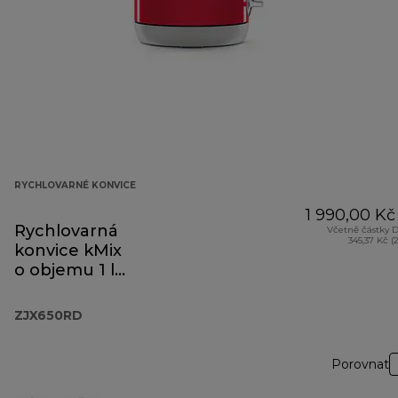
RYCHLOVARNÉ KONVICE
1 990,00 Kč
Rychlovarná
Včetně částky 
345,37 Kč (
konvice kMix
o objemu 1 l
červená ZJX650RD
ZJX650RD
Porovnat