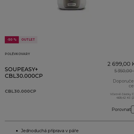
-50 %
OUTLET
POLÉVKOVARY
2 699,00 
SOUPEASY+
5 350,00
CBL30.000CP
Doporuče
ce
CBL30.000CP
Včetně částky 
468,42 Kč (
Porovnat
Jednoduchá příprava v páře