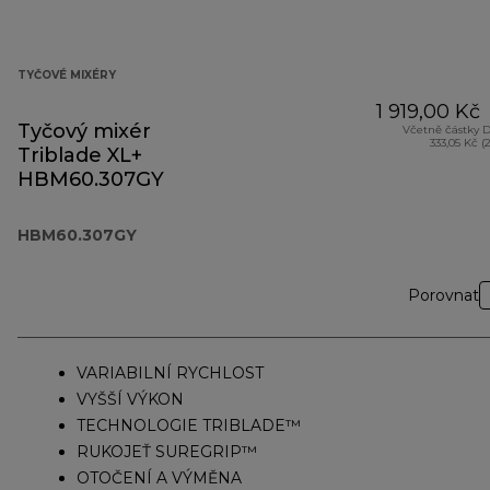
TYČOVÉ MIXÉRY
1 919,00 Kč
Tyčový mixér
Včetně částky 
333,05 Kč (
Triblade XL+
HBM60.307GY
HBM60.307GY
Porovnat
VARIABILNÍ RYCHLOST
VYŠŠÍ VÝKON
TECHNOLOGIE TRIBLADE™
RUKOJEŤ SUREGRIP™
OTOČENÍ A VÝMĚNA