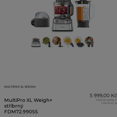
MULTIPRO XL WEIGH+
5 999,00 Kč
MultiPro XL Weigh+
Včetně částky 
1 041,15 Kč (
stříbrný
FDM72.990SS