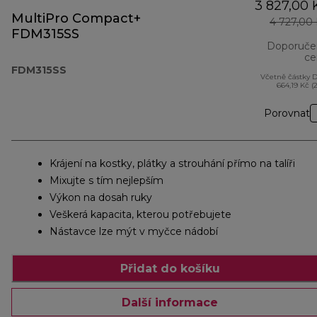
3 827,00 
MultiPro Compact+
4 727,00
FDM315SS
Doporuče
ce
FDM315SS
Včetně částky 
664,19 Kč (
Porovnat
Krájení na kostky, plátky a strouhání přímo na talíři
Mixujte s tím nejlepším
Výkon na dosah ruky
Veškerá kapacita, kterou potřebujete
Nástavce lze mýt v myčce nádobí
Přidat do košíku
Další informace