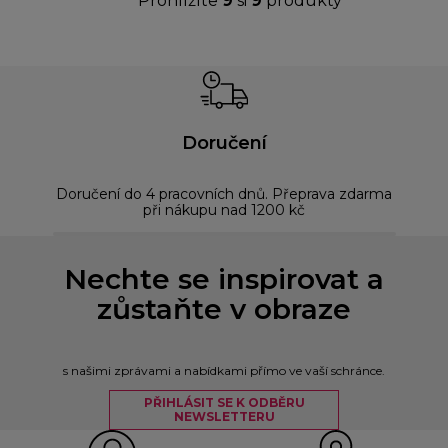
Prohlížíte
9
si
9
produkty
Doručení
Doručení do 4 pracovních dnů. Přeprava zdarma
Bez
při nákupu nad 1200 kč
Nechte se inspirovat a
zůstaňte v obraze
s našimi zprávami a nabídkami přímo ve vaší schránce.
PŘIHLÁSIT SE K ODBĚRU
NEWSLETTERU