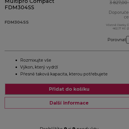
Multipro Compact
3 827,00
FDM304SS
Doporuče
ce
FDM304SS
Včetně částky 
462,17 Kč (
Porovnat
Rozmixujte vše
Výkon, který vydrží
Přesně taková kapacita, kterou potřebujete
Přidat do košíku
Další informace