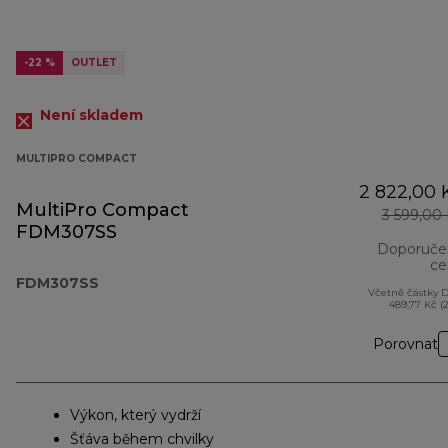
-22 %
OUTLET
Není skladem
MULTIPRO COMPACT
2 822,00 
MultiPro Compact
3 599,00
FDM307SS
Doporuče
ce
FDM307SS
Včetně částky 
489,77 Kč (
Porovnat
Výkon, který vydrží
Šťáva během chvilky