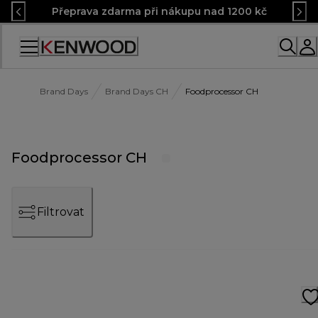
Skip
Přeprava zdarma při nákupu nad 1200 kč
to
Content
Accessibility
Statement
Brand Days
Brand Days CH
Foodprocessor CH
Foodprocessor CH
Filtrovat