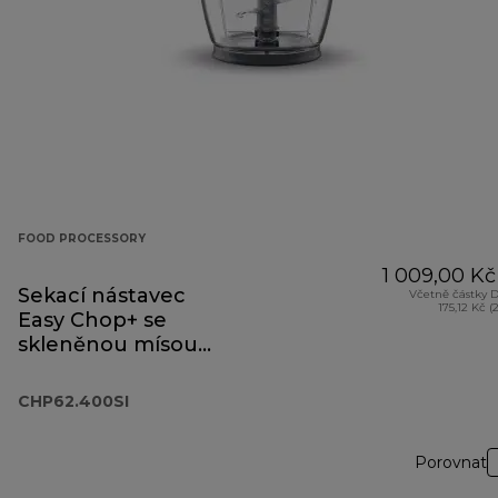
FOOD PROCESSORY
1 009,00 Kč
Sekací nástavec
Včetně částky 
175,12 Kč (
Easy Chop+ se
skleněnou mísou
CHP62.400SI
CHP62.400SI
Porovnat