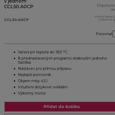
v jednom
Doporuče
CCL50.A0CP
ce
Včetně částky 
CCL50.A0CP
2 533,02 Kč (
Porovnat
Vaření při teplotě do 180 °C
8 přednastavených programů stisknutím jednoho
tlačítka
Nástavec pro přímou přípravu
Nejlepší pomocník
Objem mísy 4,5 l
Intuitivní dotykové ovládání
Výkonný motor
Přidat do košíku