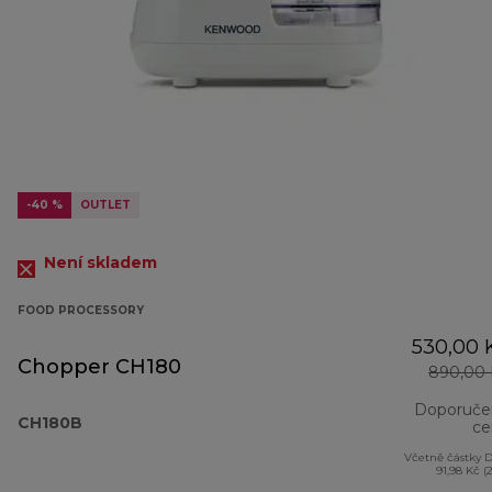
-40 %
OUTLET
Není skladem
FOOD PROCESSORY
530,00 
Chopper CH180
890,00 
Doporuče
CH180B
ce
Včetně částky 
91,98 Kč (