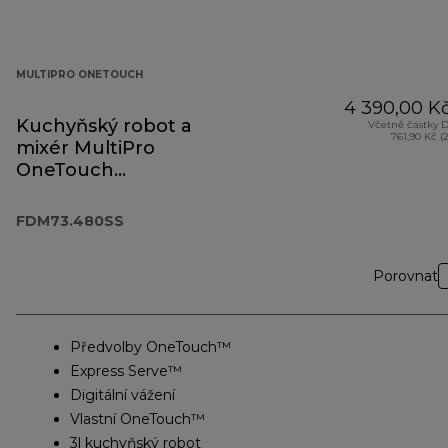
MULTIPRO ONETOUCH
4 390,00 K
Kuchyňský robot a
Včetně částky 
761,90 Kč (
mixér MultiPro
OneTouch
FDM73.480SS
FDM73.480SS
Porovnat
Předvolby OneTouch™
Express Serve™
Digitální vážení
Vlastní OneTouch™
3l kuchyňský robot