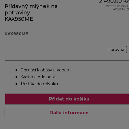
2 490,00 K
Přídavný mlýnek na
Včetně částky 
432,15 Kč (
potraviny
KAX950ME
KAX950ME
Porovnat
Domácí klobásy a kebab
Kvalita a odolnost
Tři sítka do mlýnku
Přidat do košíku
Další informace