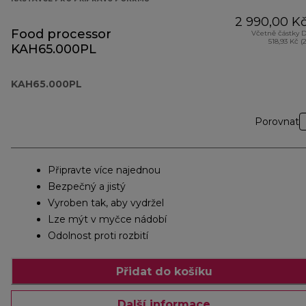
2 990,00 K
Food processor
Včetně částky 
518,93 Kč (
KAH65.000PL
KAH65.000PL
Porovnat
Připravte více najednou
Bezpečný a jistý
Vyroben tak, aby vydržel
Lze mýt v myčce nádobí
Odolnost proti rozbití
Přidat do košíku
Další informace