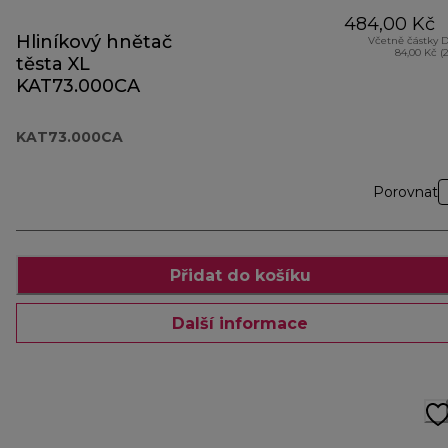
484,00 Kč
Hliníkový hnětač
Včetně částky 
84,00 Kč (
těsta XL
KAT73.000CA
KAT73.000CA
Porovnat
Přidat do košíku
Další informace