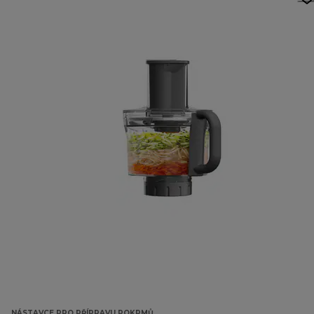
NÁSTAVCE PRO PŘÍPRAVU POKRMŮ