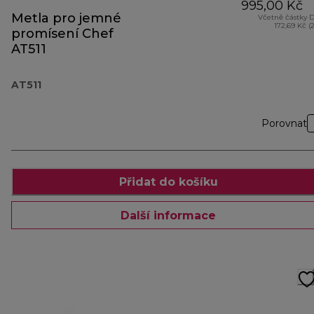
995,00 Kč
Metla pro jemné
Včetně částky 
172,69 Kč (
promísení Chef
AT511
AT511
Porovnat
Přidat do košíku
Další informace