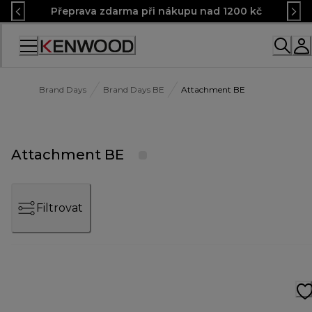
Skip
Přeprava zdarma při nákupu nad 1200 kč
to
Content
Accessibility
Statement
Brand Days
Brand Days BE
Attachment BE
Attachment BE
Filtrovat