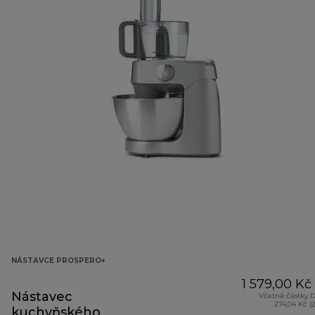
NÁSTAVCE PROSPERO+
1 579,00 Kč
Nástavec
Včetně částky 
274,04 Kč (
kuchyňského