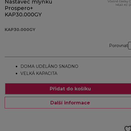
Nástavec mlýnku
Včetně částky 
145,61 Kč (
Prospero+
KAP30.000GY
KAP30.000GY
Porovnat
DOMA UDĚLÁNO SNADNO
VELKÁ KAPACITA
Přidat do košíku
Další informace