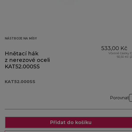
NÁSTROJE NA MÍSY
533,00 Kč
Hnětací hák
Včetně částky 
92,50 Kč (
z nerezové oceli
KAT52.000SS
KAT52.000SS
Porovnat
Přidat do košíku