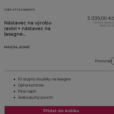
CHEF ATTACHMENTS
5 039,00 K
Nástavec na výrobu
Včetně částky 
874,54 Kč (
raviol + nástavec na
lasagne
MAX94.A0ME
MAX94.A0ME
Porovnat
10 stupňů tloušťky na lasagne
Úplná kontrola
Plná náplň
Jednoduchý povrch
Přidat do košíku