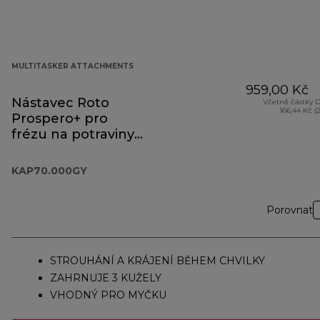
MULTITASKER ATTACHMENTS
959,00 Kč
Nástavec Roto
Včetně částky 
166,44 Kč (
Prospero+ pro
frézu na potraviny
KAP70.000GY
KAP70.000GY
Porovnat
STROUHÁNÍ A KRÁJENÍ BĚHEM CHVILKY
ZAHRNUJE 3 KUŽELY
VHODNÝ PRO MYČKU