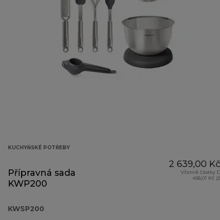
KUCHYŇSKÉ POTŘEBY
2 639,00 K
Přípravná sada
Včetně částky 
458,01 Kč (
KWP200
KWSP200