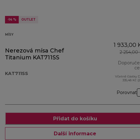
-14 %
OUTLET
MÍSY
1 933,00 
Nerezová mísa Chef
2 254,00
Titanium KAT711SS
Doporuče
ce
KAT711SS
Včetně částky 
335,48 Kč (
Porovnat
Přidat do košíku
Další informace