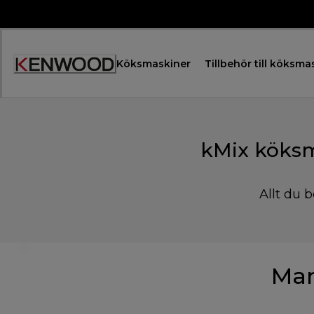
Skip
to
Content
Köksmaskiner
Tillbehör till köksma
Accessibility
Statement
kMix köksm
Allt du b
Man