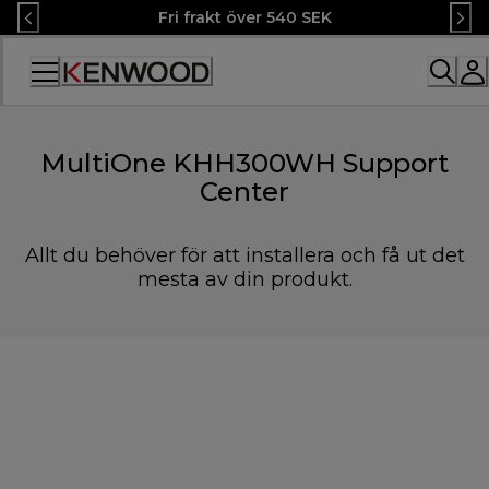
Skip
Fri frakt över 540 SEK
to
Content
Accessibility
Statement
MultiOne KHH300WH Support
Center
Allt du behöver för att installera och få ut det
mesta av din produkt.