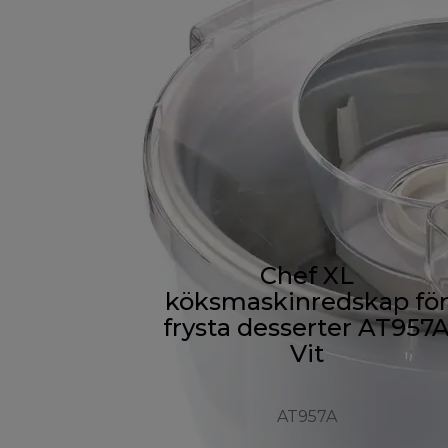
Chef XL
köksmaskinredskap fö
frysta desserter AT957
Vit
AT957A