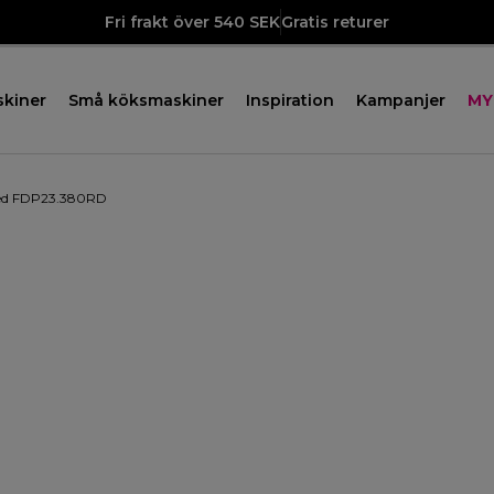
Fri frakt över 540 SEK
Gratis returer
skiner
Små köksmaskiner
Inspiration
Kampanjer
MY
Red FDP23.380RD