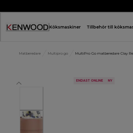
Skip
to
Content
Köksmaskiner
Tillbehör till köksma
Accessibility
Statement
Matberedare
Multipro go
MultiPro Go matberedare Clay 
ENDAST ONLINE
NY