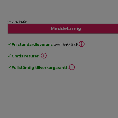
*Moms ingår
Meddela mig
Fri standardleverans
över 540 SEK
Gratis returer
.
Fullständig tillverkargaranti
.