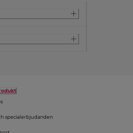
produkt
ps
ch specialerbjudanden
port