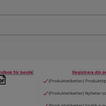
andbok för besök
Registrera din 
(Produktetiketter) Produktti
(Produktetiketter) Nyheter o
(Produktetiketter) Snabb sup