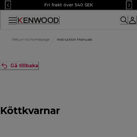
Skip
Fri frakt över 540 SEK
to
Content
Accessibility
Statement
Return to homepage
Instruction Manuals
Gå tillbaka
Köttkvarnar