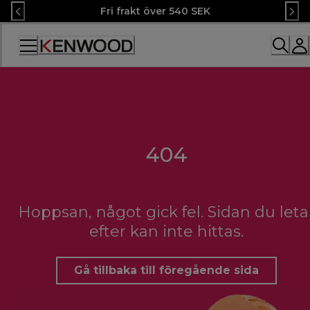
Skip
Fri frakt över 540 SEK
to
Content
Accessibility
Statement
404
Hoppsan, något gick fel. Sidan du leta
efter kan inte hittas.
Gå tillbaka till föregående sida