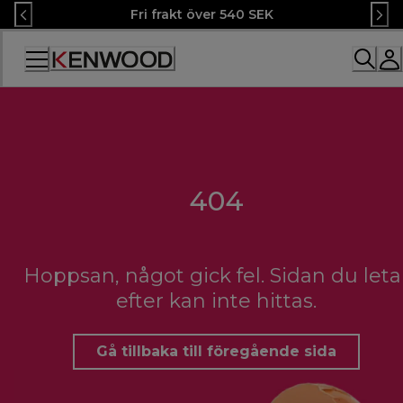
Skip
Fri frakt över 540 SEK
to
Content
Accessibility
Statement
404
Hoppsan, något gick fel. Sidan du leta
efter kan inte hittas.
Gå tillbaka till föregående sida