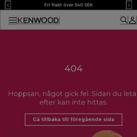
Skip
Fri frakt över 540 SEK
to
Content
Accessibility
Statement
404
Hoppsan, något gick fel. Sidan du leta
efter kan inte hittas.
Gå tillbaka till föregående sida