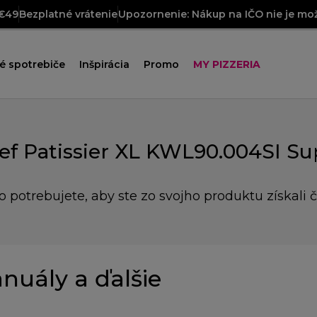
 €49
Bezplatné vrátenie
Upozornenie: Nákup na IČO nie je mož
é spotrebiče
Inšpirácia
Promo
MY PIZZERIA
ef Patissier XL KWL90.004SI Su
o potrebujete, aby ste zo svojho produktu získali č
nuály a ďalšie