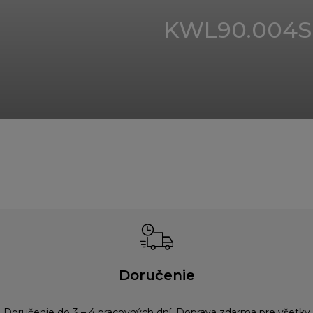
KWL90.004S
Doručenie
Doručenie do 3 – 4 pracovných dní. Doprava zdarma pre všetky