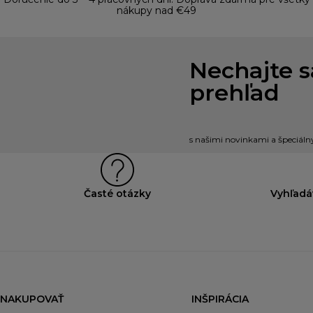
nákupy nad €49
Nechajte s
prehľad
s našimi novinkami a špeciál
Časté otázky
Vyhľadá
NAKUPOVAŤ
INŠPIRÁCIA