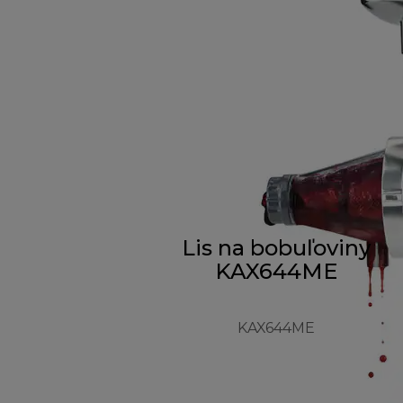
Lis na bobuľoviny
KAX644ME
KAX644ME