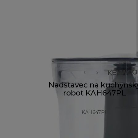
Nadstavec na kuchynsk
robot KAH647PL
KAH647PL