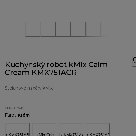
Kuchynský robot kMix Calm
Cream KMX751ACR
Stojanové mixéry kMix
KMX751ACR
Farba
:
Krém