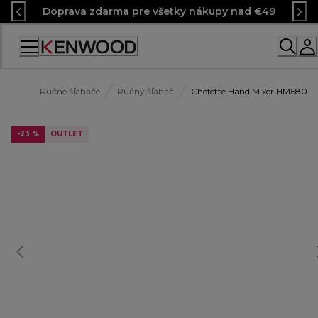
Skip
Doprava zdarma pre všetky nákupy nad €49
to
Content
Ručné šľahače
Ručný šľahač
Chefette Hand Mixer HM680
-23 %
OUTLET