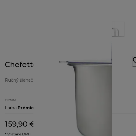
Chefette Hand Mixer HM680
Ručný šľahač
HM680
Farba
:
Prémiová biela
159,90 €
pôvodná cena 208,00 €
208,00 €
(-23 %)
* Vrátane DPH