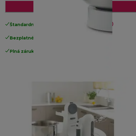
Pridať do košíka
Štandardné bezplatné doručenie
nad 49€
Bezplatné vrátenie tovaru
.
Plná záruka výrobcu
.